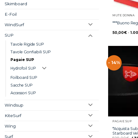
Skimboard
E-Foil
MUTE DONNA
***Buono Reg
WindSurf
50,00
€
-
1.0
SUP
Tavole Rigide SUP
Tavole Gonfiabili SUP
Pagaie SUP
- 14%
Hydrofoil SUP
Foilboard SUP
Sacche SUP
Accessori SUP
Windsup
KiteSurf
PAGAIE SUP
Wing
*Acquista Sub
Starboard Vel
Surf