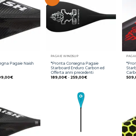
PAGAIE WINDSUP
PAGA
egna Pagaie Naish
*Pronta Consegna Pagaie
*Pro
Starboard Enduro Carbon ed
Star
Offerta anni precedenti
Carb
99,00
€
189,00
€
-
259,00
€
509,