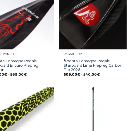
IE WINDSUP
PAGAIE SUP
nta Consegna Pagaie
*Pronta Consegna Pagaie
board Enduro Prepreg
Starboard Lima Prepreg Carbon
on
Pro 2026
00
€
-
569,00
€
509,00
€
-
540,00
€