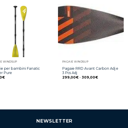
IE WINDSUP
PAGAIE WINDSUP
ie per bambini Fanatic
Pagaie RRD Avant Carbon Adj e
er Pure
3 Pcs Adj
0
€
299,00
€
-
309,00
€
NEWSLETTER