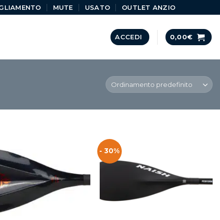
GLIAMENTO
MUTE
USATO
OUTLET ANZIO
ACCEDI
0,00
€
- 30%