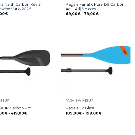
ia Naish Carbon Kevlar
Pagaie Fanatic Pure 15% Carbon
wind Vario 2026
Adj – Adj 3 pieces
,00
€
69,00
€
-
79,00
€
E SUP
PAGAIE WINDSUP
ie JP Carbon Pro
Pagaie JP Glass
00
€
-
419,00
€
189,00
€
-
199,00
€