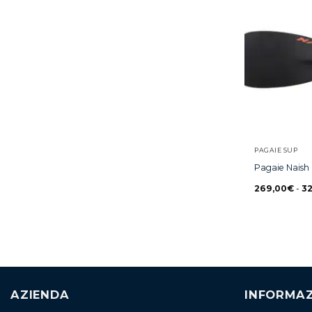
PAGAIE SUP
Pagaie Naish
269,00
€
-
3
AZIENDA
INFORMAZ