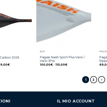
SUP
PAGA
Pagaie Naish Sport Plus Vario /
Paga
 Carbon 2026
Vario 3Pcs
Ripp
29,00
€
100,00
€
-
110,00
€
69,0
1
2
IONI
IL MIO ACCOUNT