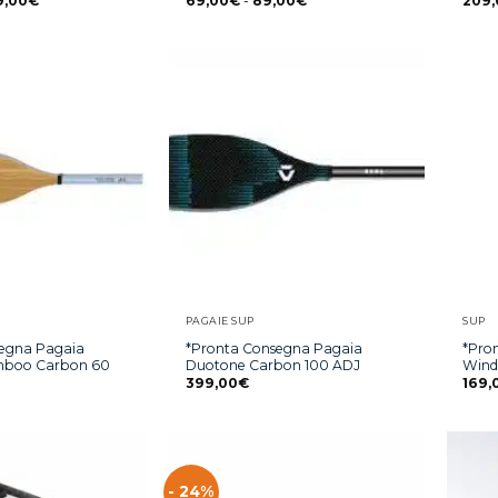
9,00
€
69,00
€
-
89,00
€
209,
PAGAIE SUP
SUP
segna Pagaia
*Pronta Consegna Pagaia
*Pro
mboo Carbon 60
Duotone Carbon 100 ADJ
Wind
399,00
€
169,
- 24%