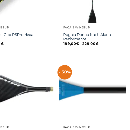
E SUP
PAGAIE WINDSUP
Pagaia Donna Naish Alana
le Grip RSPro Hexa
Performance
0
€
199,00
€
-
229,00
€
- 30%
E SUP
PAGAIE WINDSUP