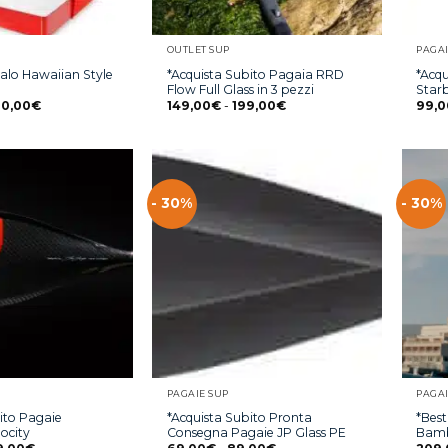
OUTLET SUP
PAGAI
*Acquista Subito Pagaia RRD
*Acq
alo Hawaiian Style
Flow Full Glass in 3 pezzi
Star
00,00
€
149,00
€
-
199,00
€
99,0
- 30%
- 30%
PAGAIE SUP
PAGAI
ito Pagaie
*Acquista Subito Pronta
*Best
ocity
Consegna Pagaie JP Glass PE
Bamb