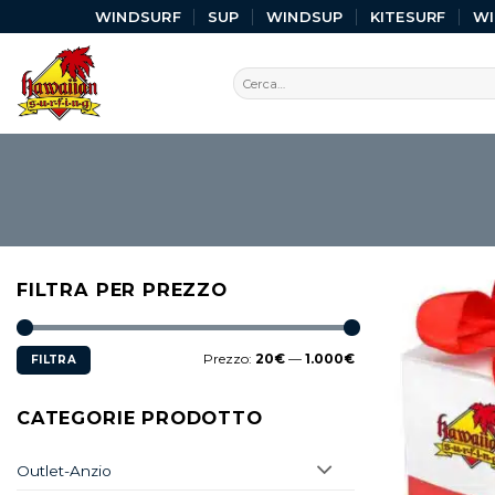
WINDSURF
SUP
WINDSUP
KITESURF
W
FILTRA PER PREZZO
Prezzo:
20€
—
1.000€
FILTRA
CATEGORIE PRODOTTO
Outlet-Anzio