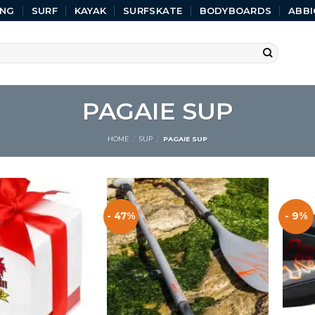
ING
SURF
KAYAK
SURFSKATE
BODYBOARDS
ABBI
PAGAIE SUP
HOME
/
SUP
/
PAGAIE SUP
- 47%
- 9%