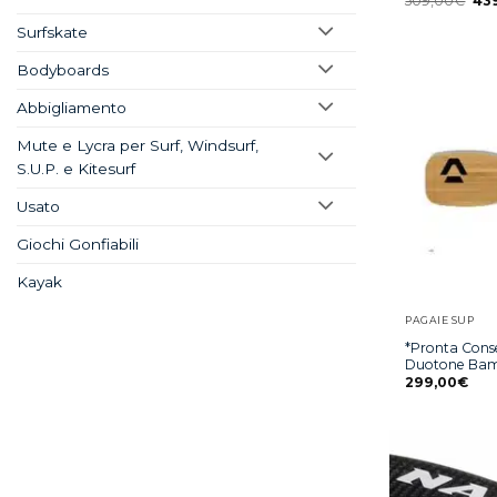
509,00
€
43
Surfskate
Bodyboards
Abbigliamento
Mute e Lycra per Surf, Windsurf,
S.U.P. e Kitesurf
Usato
Giochi Gonfiabili
Kayak
PAGAIE SUP
*Pronta Con
Duotone Ba
299,00
€