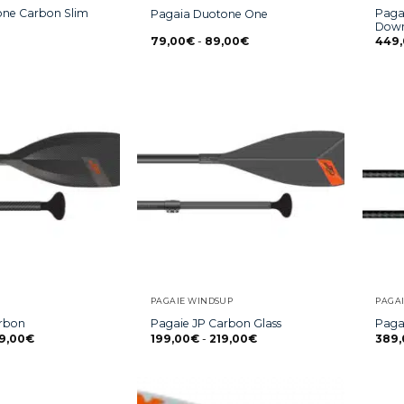
one Carbon Slim
Paga
Pagaia Duotone One
Down
79,00
€
-
89,00
€
449
PAGAIE WINDSUP
PAGAI
arbon
Pagaie JP Carbon Glass
Paga
9,00
€
199,00
€
-
219,00
€
389,