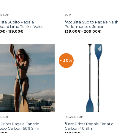
E SUP
SUP
uista Subito Pagaia
*Acquista Subito Pagaie Naish
board Lima Tufskin Value
Performance e Junior
0
€
-
119,00
€
139,00
€
-
209,00
€
- 30%
E SUP
PAGAIE SUP
 Prices Pagaie Fanatic
*Best Prices Pagaie Fanatic
oo Carbon 60% Slim
Carbon 40 Slim