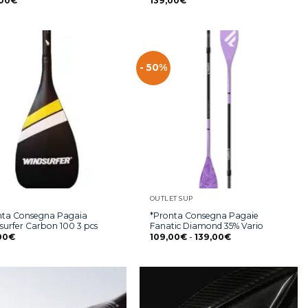
00
€
139,00
€
- 50%
OUTLET SUP
nta Consegna Pagaia
*Pronta Consegna Pagaie
surfer Carbon 100 3 pcs
Fanatic Diamond 35% Vario
00
€
109,00
€
-
139,00
€