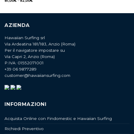
81,00
€
-
92,00
€
AZIENDA
Hawaiian Surfing srl
Via Ardeatina 181/183, Anzio (Roma)
Per il navigatore impostare su
Via Capri 2, Anzio (Roma)
P.IVA: 01552071001
+39 06 9877289
customer@hawaiiansurfing.com
INFORMAZIONI
Acquista Online con Findomestic e Hawaiian Surfing
Richiedi Preventivo