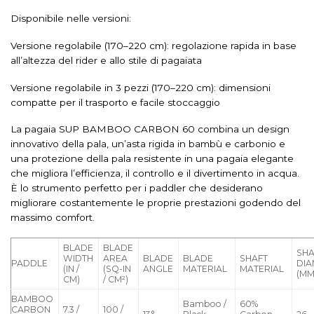
Disponibile nelle versioni:
Versione regolabile (170–220 cm): regolazione rapida in base
all’altezza del rider e allo stile di pagaiata
Versione regolabile in 3 pezzi (170–220 cm): dimensioni
compatte per il trasporto e facile stoccaggio
La pagaia SUP BAMBOO CARBON 60 combina un design
innovativo della pala, un’asta rigida in bambù e carbonio e
una protezione della pala resistente in una pagaia elegante
che migliora l’efficienza, il controllo e il divertimento in acqua.
È lo strumento perfetto per i paddler che desiderano
migliorare costantemente le proprie prestazioni godendo del
massimo comfort.
BLADE
BLADE
SHA
WIDTH
AREA
BLADE
BLADE
SHAFT
PADDLE
DIA
(IN /
(SQ-IN
ANGLE
MATERIAL
MATERIAL
(MM
CM)
/ CM²)
BAMBOO
Bamboo /
60%
CARBON
7.3 /
100 /