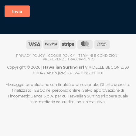
PRIVACY POLICY
COOKIE POLICY
TERMINI E CONDIZIONI
PREFERENZE TRACCIAMENTO
Copyright © 2026 |
Hawaiian Surfing srl
VIA DELLE BEGONIE, 59
00042 Anzio (RM) - P.IVA 01552071001
Messaggio pubblicitario con finalità promozionale. Offerta di credito
finalizzato. IEBCC nel percorso online. Salvo approvazione di
Findomestic Banca S.p.A. per cui Hawaiian Surfing srl opera quale
intermediario del credito, non in esclusiva.