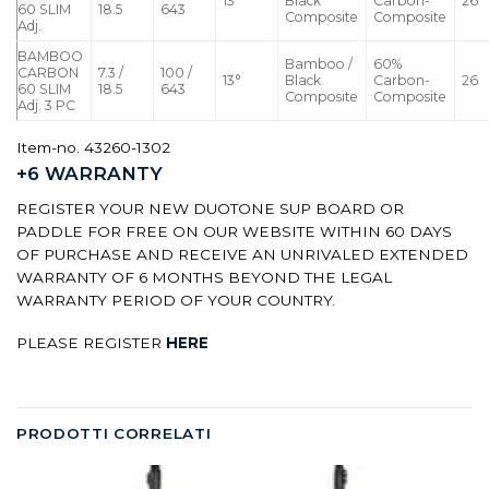
13°
Black
Carbon-
26
60 SLIM
18.5
643
Composite
Composite
Adj.
BAMBOO
Bamboo /
60%
CARBON
7.3 /
100 /
13°
Black
Carbon-
26
60 SLIM
18.5
643
Composite
Composite
Adj. 3 PC
Item-no. 43260-1302
+6 WARRANTY
REGISTER YOUR NEW DUOTONE SUP BOARD OR
PADDLE FOR FREE ON OUR WEBSITE WITHIN 60 DAYS
OF PURCHASE AND RECEIVE AN UNRIVALED EXTENDED
WARRANTY OF 6 MONTHS BEYOND THE LEGAL
WARRANTY PERIOD OF YOUR COUNTRY.
PLEASE REGISTER
HERE
PRODOTTI CORRELATI