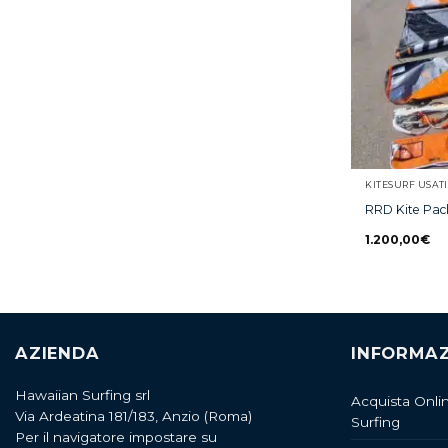
KITESURF USATI
RRD Kite Pack
1.200,00
€
AZIENDA
INFORMAZ
Hawaiian Surfing srl
Acquista Onli
Via Ardeatina 181/183, Anzio (Roma)
Surfing
Per il navigatore impostare su