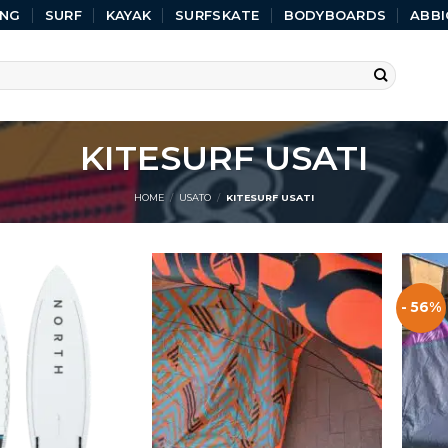
ING
SURF
KAYAK
SURFSKATE
BODYBOARDS
ABBI
KITESURF USATI
HOME
/
USATO
/
KITESURF USATI
- 56%