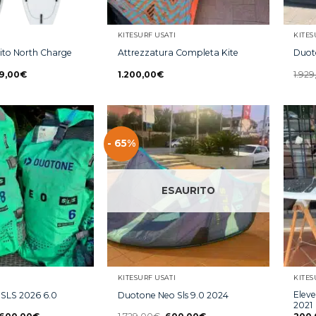
KITESURF USATI
KITES
bito North Charge
Attrezzatura Completa Kite
Duot
9,00
€
1.200,00
€
1.92
- 65%
ESAURITO
KITESURF USATI
KITES
Eleve
SLS 2026 6.0
Duotone Neo Sls 9.0 2024
2021