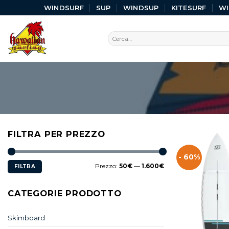
WINDSURF
SUP
WINDSUP
KITESURF
W
FILTRA PER PREZZO
- 60%
Prezzo:
50€
—
1.600€
FILTRA
CATEGORIE PRODOTTO
Skimboard