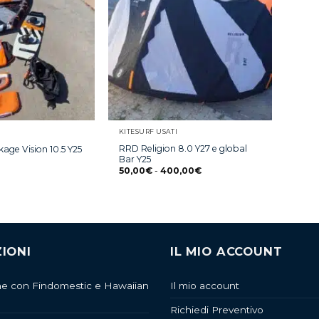
KITESURF USATI
RRD Religion 8.0 Y27 e global
age Vision 10.5 Y25
Bar Y25
50,00
€
-
400,00
€
IONI
IL MIO ACCOUNT
ne con Findomestic e Hawaiian
Il mio account
Richiedi Preventivo