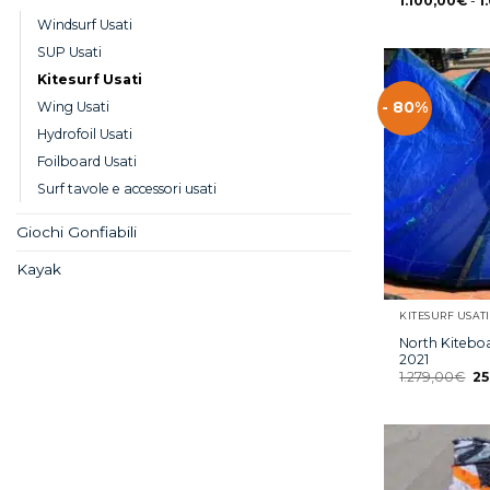
1.100,00
€
-
1
Windsurf Usati
SUP Usati
Kitesurf Usati
- 80%
Wing Usati
Hydrofoil Usati
Foilboard Usati
Surf tavole e accessori usati
Giochi Gonfiabili
Kayak
KITESURF USATI
North Kitebo
2021
1.279,00
€
25