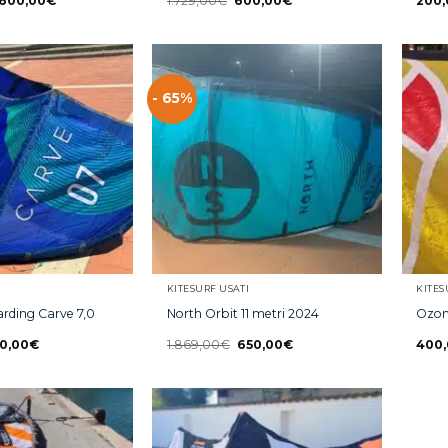
.600,00
€
1.729,00
€
600,00
€
200,
- 65%
KITESURF USATI
KITES
arding Carve 7,0
North Orbit 11 metri 2024
Ozon
0,00
€
1.869,00
€
650,00
€
400