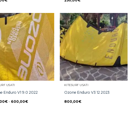
00
€
250,00
€
URF USATI
KITESURF USATI
e Enduro V1 9.0 2022
Ozone Enduro V3 12 2023
,00
€
-
600,00
€
800,00
€