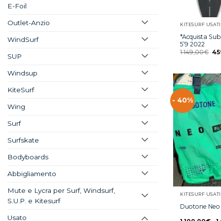
E-Foil
Outlet-Anzio
KITESURF USATI
*Acquista Su
WindSurf
5’9 2022
1.149,00
€
45
SUP
Windsup
KiteSurf
- 40%
Wing
Surf
Surfskate
Bodyboards
Abbigliamento
Mute e Lycra per Surf, Windsurf,
KITESURF USATI
S.U.P. e Kitesurf
Duotone Neo 
Usato