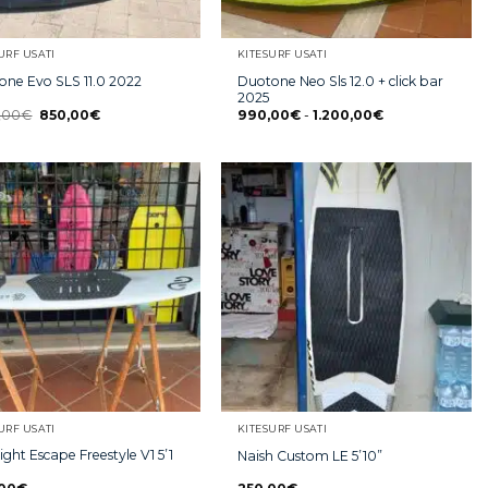
URF USATI
KITESURF USATI
Duotone Neo Sls 12.0 + click bar
one Evo SLS 11.0 2022
2025
9,00
€
850,00
€
990,00
€
-
1.200,00
€
URF USATI
KITESURF USATI
ight Escape Freestyle V1 5’1
Naish Custom LE 5’10”