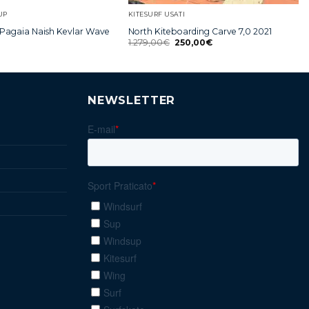
UP
KITESURF USATI
 Pagaia Naish Kevlar Wave
North Kiteboarding Carve 7,0 2021
1.279,00
€
250,00
€
NEWSLETTER