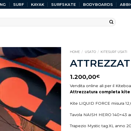
ING
SURF
KAYAK
SURFSKATE
BODYBOARDS
ABBI
HOME
/
USATO
/
KITESURF USATI
ATTREZZAT
1.200,00
€
Vendita online ali per il Kiteboa
Attrezzatura completa kite
Kite LIQUID FORCE misura 12,
Tavola NAISH HERO 140×43 a
Trapezio Mystic tag.XL anno 2