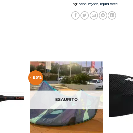
Tag:
naish
,
mystic
,
liquid force
- 65%
ESAURITO