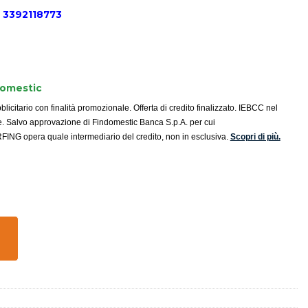
o 3392118773
domestic
icitario con finalità promozionale. Offerta di credito finalizzato. IEBCC nel
e. Salvo approvazione di Findomestic Banca S.p.A. per cui
G opera quale intermediario del credito, non in esclusiva.
Scopri di più.