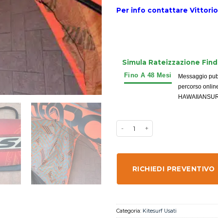
Per info contattare Vittori
Simula Rateizzazione Fin
Messaggio pubbl
percorso onlin
HAWAIIANSURFIN
RICHIEDI PREVENTIVO
Categoria:
Kitesurf Usati