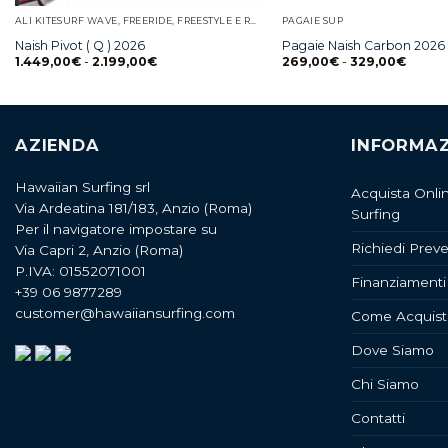
ALI KITESURF WAVE, FREERIDE, FREESTYLE E RACE
PAGAIE SUP
Naish Pivot ( Q ) 2026
Pagaie Naish Carbon 2026
1.449,00
€
-
2.199,00
€
269,00
€
-
329,00
€
AZIENDA
INFORMAZ
Hawaiian Surfing srl
Acquista Onli
Via Ardeatina 181/183, Anzio (Roma)
Surfing
Per il navigatore impostare su
Richiedi Preve
Via Capri 2, Anzio (Roma)
P.IVA: 01552071001
Finanziamenti
+39 06 9877289
customer@hawaiiansurfing.com
Come Acquist
Dove Siamo
Chi Siamo
Contatti