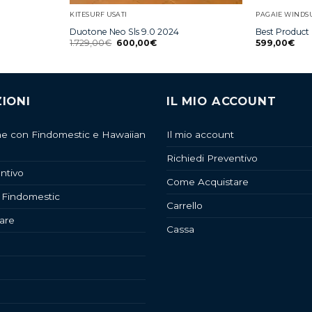
KITESURF USATI
PAGAIE WINDS
Duotone Neo Sls 9.0 2024
Best Product
1.729,00
€
600,00
€
599,00
€
IONI
IL MIO ACCOUNT
ne con Findomestic e Hawaiian
Il mio account
Richiedi Preventivo
ntivo
Come Acquistare
 Findomestic
Carrello
are
Cassa