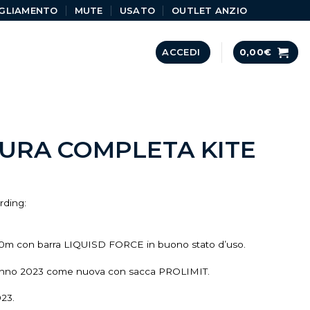
GLIAMENTO
MUTE
USATO
OUTLET ANZIO
ACCEDI
0,00
€
URA COMPLETA KITE
rding:
0m con barra LIQUISD FORCE in buono stato d’uso.
nno 2023 come nuova con sacca PROLIMIT.
023.