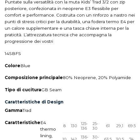
Puntate sulla versatilità con la muta Kids’ Trad 3/2 con zip
posteriore, confezionata in neoprene E3 flessibile per
comfort e performance. Costruita con un rinforzo a nastro nei
punti di stress critici per la durabilità, una fodera termo E4 per
un calore supplementare e una tasca chiave interna per la
praticità. L’attrezzatura tecnica che accompagna la
progressione dei vostri
14SBFS
Colore
Blue
Composizione principale
80% Neoprene, 20% Polyamide
Tipo di cucitura
GB Seam
Caratteristiche di Design
Gamma
Trad
Caratteristiche
E4
125-
25-
8
130
61
29,1
69.5
136
30
thermo
lining,
136-
30-
10
142
63.5
30,5
74