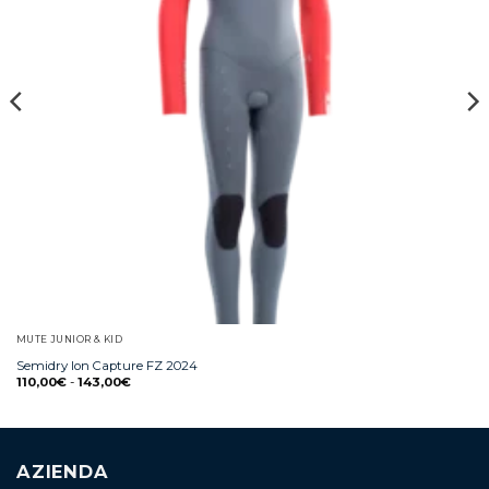
MUTE JUNIOR & KID
Semidry Ion Capture FZ 2024
110,00
€
-
143,00
€
AZIENDA