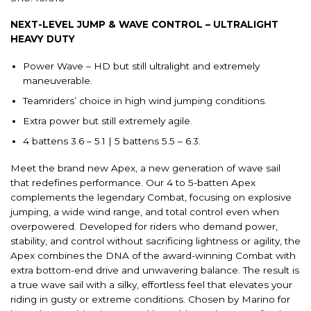
NEXT-LEVEL JUMP & WAVE CONTROL – ULTRALIGHT
HEAVY DUTY
Power Wave – HD but still ultralight and extremely
maneuverable.
Teamriders’ choice in high wind jumping conditions.
Extra power but still extremely agile.
4 battens 3.6 – 5.1 | 5 battens 5.5 – 6.3.
Meet the brand new Apex, a new generation of wave sail
that redefines performance. Our 4 to 5-batten Apex
complements the legendary Combat, focusing on explosive
jumping, a wide wind range, and total control even when
overpowered. Developed for riders who demand power,
stability, and control without sacrificing lightness or agility, the
Apex combines the DNA of the award-winning Combat with
extra bottom-end drive and unwavering balance. The result is
a true wave sail with a silky, effortless feel that elevates your
riding in gusty or extreme conditions. Chosen by Marino for