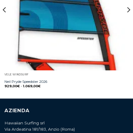
VELE WINDSURF
Neil Pryde Speedster 2026
929,00
€
-
1.069,00
€
AZIENDA
Hawaiian Surfing srl
Via Ardeatina 181/183, Anzio (Roma)