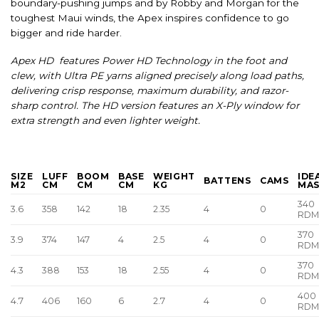
boundary-pushing jumps and by Robby and Morgan for the
toughest Maui winds, the Apex inspires confidence to go
bigger and ride harder.
Apex HD features Power HD Technology in the foot and
clew, with Ultra PE yarns aligned precisely along load paths,
delivering crisp response, maximum durability, and razor-
sharp control. The HD version features an X-Ply window for
extra strength and even lighter weight.
SIZE
LUFF
BOOM
BASE
WEIGHT
IDE
BATTENS
CAMS
M2
CM
CM
CM
KG
MA
340
3.6
358
142
18
2.35
4
0
RD
370
3.9
374
147
4
2.5
4
0
RD
370
4.3
388
153
18
2.55
4
0
RD
400
4.7
406
160
6
2.7
4
0
RD