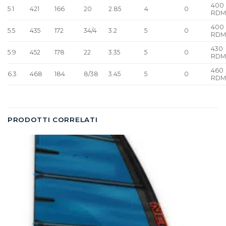
400
5.1
421
166
20
2.85
4
0
RD
400
5.5
435
172
34/4
3.2
5
0
RD
430
5.9
452
178
22
3.35
5
0
RD
460
6.3
468
184
8/38
3.45
5
0
RD
PRODOTTI CORRELATI