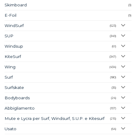
Skimboard
(3)
E-Foil
(9)
WindSurf
(523)
SUP
(349)
Windsup
(61)
KiteSurf
(347)
Wing
(434)
Surf
(180)
Surfskate
(35)
Bodyboards
(24)
Abbigliamento
(157)
Mute e Lycra per Surf, Windsurf, S.U.P. e Kitesurf
(215)
Usato
(64)