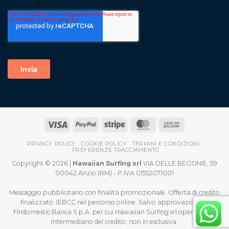
PRIVACY POLICY
COOKIE POLICY
TERMINI E CONDIZIONI
PREFERENZE TRACCIAMENTO
Copyright © 2026 |
Hawaiian Surfing srl
VIA DELLE BEGONIE, 59
00042 Anzio (RM) - P.IVA 01552071001
Messaggio pubblicitario con finalità promozionale. Offerta di credito
finalizzato. IEBCC nel percorso online. Salvo approvazione di
Findomestic Banca S.p.A. per cui Hawaiian Surfing srl opera quale
intermediario del credito, non in esclusiva.