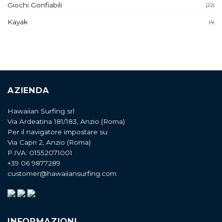
Giochi Gonfiabili
(22)
Kayak
(4)
AZIENDA
Hawaiian Surfing srl
Via Ardeatina 181/183, Anzio (Roma)
Per il navigatore impostare su
Via Capri 2, Anzio (Roma)
P.IVA: 01552071001
+39 06 9877289
customer@hawaiiansurfing.com
INFORMAZIONI