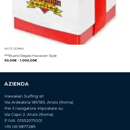
MUTE DONNA
***Buono Regalo Hawaiian Style
50,00
€
-
1.000,00
€
AZIENDA
Hawaiian Surfing srl
Via Ardeatina 181/183, Anzio (Roma)
Per il navigatore impostare su
Via Capri 2, Anzio (Roma)
P.IVA: 01552071001
+39 06 9877289