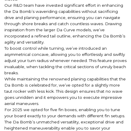
Our R&D team have invested significant effort in enhancing
the Da Bomb’s waveriding capabilities without sacrificing
drive and planing performance, ensuring you can navigate
through shore breaks and catch countless waves. Drawing
inspiration from the larger Da Curve models, we’ve
incorporated a refined tail outline, enhancing the Da Bomb’s
agility and versatility.
To boost control while turning, we’ve introduced an
asymmetrical concave, allowing you to effortlessly and swiftly
adjust your turn radius whenever needed. This feature proves
invaluable, when tackling the critical sections of unruly beach
breaks.
While maintaining the renowned planing capabilities that the
Da Bomb is celebrated for, we’ve opted for a slightly more
taut rocker with less kick. This design ensures that no wave
goes unridden and it empowers you to execute impressive
aerial maneuvers.
For 2025 we opted for five fin boxes, enabling you to tune
your board exactly to your demands with different fin setups.
The Da Bomb’s unmatched versatility, exceptional drive and
heightened maneuverability enable you to savor your