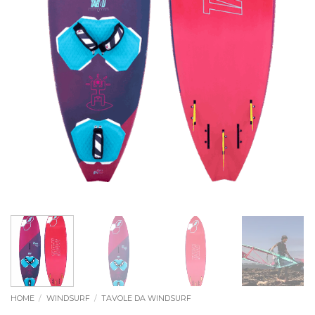
HOME
/
WINDSURF
/
TAVOLE DA WINDSURF