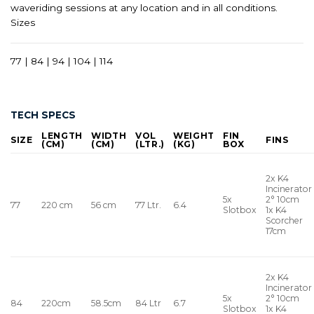
waveriding sessions at any location and in all conditions.
Sizes
77 | 84 | 94 | 104 | 114
TECH SPECS
LENGTH
WIDTH
VOL
WEIGHT
FIN
SIZE
FINS
(CM)
(CM)
(LTR.)
(KG)
BOX
2x K4
Incinerator
5x
2° 10cm
77
220 cm
56 cm
77 Ltr.
6.4
Slotbox
1x K4
Scorcher
17cm
2x K4
Incinerator
5x
2° 10cm
84
220cm
58.5cm
84 Ltr
6.7
Slotbox
1x K4