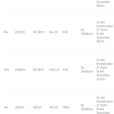
Scorcher
18cm
2x K4
Incinerator
5x
2° 11cm
94
222cm
60.5cm
94 Ltr
6.8
Slotbox
1x K4
Scorcher
19cm
2x K4
Incinerator
5x
2° 11cm
104
226cm
62.5cm
104 Ltr
6.8
Slotbox
1x K4
Scorcher
20cm
2x K4
Incinerator
5x
2° 11cm
114
231cm
63cm
114 Ltr
TBA
Slotbox
1x K4
Scorcher