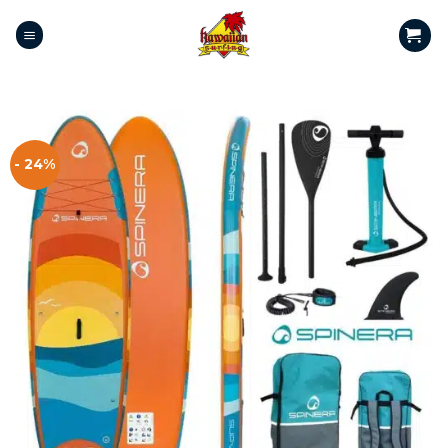
- 24%