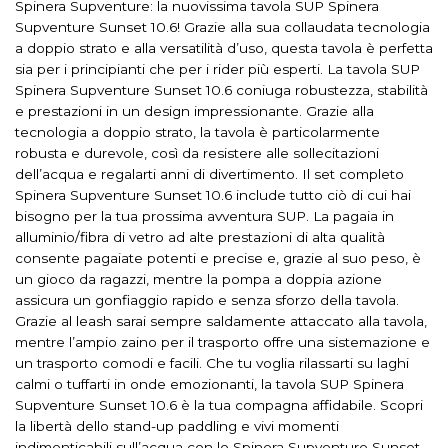
Spinera Supventure: la nuovissima tavola SUP Spinera
Supventure Sunset 10.6! Grazie alla sua collaudata tecnologia
a doppio strato e alla versatilità d’uso, questa tavola è perfetta
sia per i principianti che per i rider più esperti. La tavola SUP
Spinera Supventure Sunset 10.6 coniuga robustezza, stabilità
e prestazioni in un design impressionante. Grazie alla
tecnologia a doppio strato, la tavola è particolarmente
robusta e durevole, così da resistere alle sollecitazioni
dell’acqua e regalarti anni di divertimento. Il set completo
Spinera Supventure Sunset 10.6 include tutto ciò di cui hai
bisogno per la tua prossima avventura SUP. La pagaia in
alluminio/fibra di vetro ad alte prestazioni di alta qualità
consente pagaiate potenti e precise e, grazie al suo peso, è
un gioco da ragazzi, mentre la pompa a doppia azione
assicura un gonfiaggio rapido e senza sforzo della tavola.
Grazie al leash sarai sempre saldamente attaccato alla tavola,
mentre l’ampio zaino per il trasporto offre una sistemazione e
un trasporto comodi e facili. Che tu voglia rilassarti su laghi
calmi o tuffarti in onde emozionanti, la tavola SUP Spinera
Supventure Sunset 10.6 è la tua compagna affidabile. Scopri
la libertà dello stand-up paddling e vivi momenti
indimenticabili sull’acqua con lo Spinera Supventure Sunset