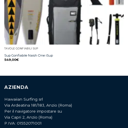
TAVOLE GONFIABILI SUP
Sup Gonfiabile Naish One iSup
549,00
€
AZIENDA
Hawaiian Surfing srl
Via Ardeatina 181/183, Anzio (Roma)
Per il navigatore impostare su
Via Capri 2, Anzio (Roma)
P.IVA: 01552071001