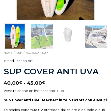
HOME
/
SUP
/
ACCESSORI SUP
Brand:
Beach Art
SUP COVER ANTI UVA
40,00
-
45,00
€
€
Vendita anche online accessori Sup:
Sup Cover anti UVA BeachArt in telo Oxforf con elastici
La pratica copertura UV protegge dal calore e dal sole e può