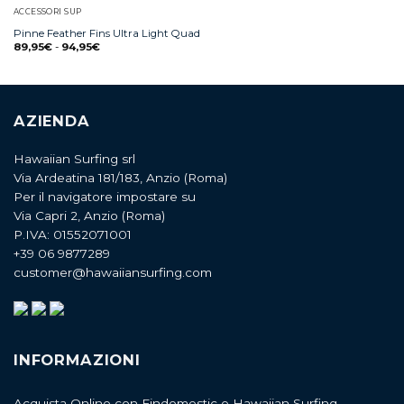
ACCESSORI SUP
Pinne Feather Fins Ultra Light Quad
89,95
€
-
94,95
€
AZIENDA
Hawaiian Surfing srl
Via Ardeatina 181/183, Anzio (Roma)
Per il navigatore impostare su
Via Capri 2, Anzio (Roma)
P.IVA: 01552071001
+39 06 9877289
customer@hawaiiansurfing.com
INFORMAZIONI
Acquista Online con Findomestic e Hawaiian Surfing