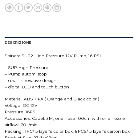
DESCRIZIONE
Spinera SUP2 High Pressure 12V Pump, 16 PSI
– SUP High Pressure
– Pump autom. stop
– small innovative design
– digital LCD and touch button
Material: ABS + PA ( Orange and Black color )
Voltage: DC 12V
Pressure: 16PSI
Accessories: Cabel: 3M, one hose 100cm with one nozzle
airflow: 70L/min
Packing : 1PC/ 5 layer’s color box, 8PCS/ 5 layer’s carton box
Product Size: 23x14x12cm