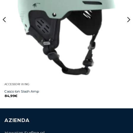
ACCESSORI WING
Casco Ion Slash Amp
84,99
€
AZIENDA
Hawaiian Surfing srl