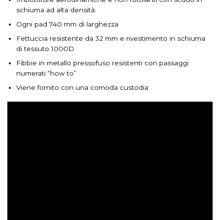
schiuma ad alta densità.
Ogni pad 740 mm di larghezza
Fettuccia resistente da 32 mm e rivestimento in schiuma
di tessuto 1000D
Fibbie in metallo pressofuso resistenti con passaggi
numerati “how to”
Viene fornito con una comoda custodia