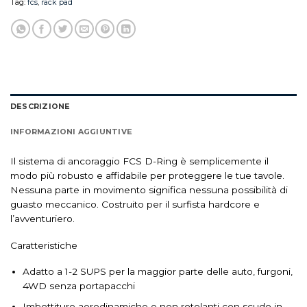
Tag:
fcs
,
rack pad
DESCRIZIONE
INFORMAZIONI AGGIUNTIVE
Il sistema di ancoraggio FCS D-Ring è semplicemente il
modo più robusto e affidabile per proteggere le tue tavole.
Nessuna parte in movimento significa nessuna possibilità di
guasto meccanico. Costruito per il surfista hardcore e
l’avventuriero.
Caratteristiche
Adatto a 1-2 SUPS per la maggior parte delle auto, furgoni,
4WD senza portapacchi
Imbottiture aerodinamiche e non rotolanti con scudo in