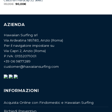
Casco Ion Hardcap 3.2 Select
119,99
€
90,00
€
AZIENDA
Hawaiian Surfing srl
Via Ardeatina 181/183, Anzio (Roma)
Per il navigatore impostare su
Via Capri 2, Anzio (Roma)
P.IVA: 01552071001
+39 06 9877289
customer@hawaiiansurfing.com
INFORMAZIONI
Acquista Online con Findomestic e Hawaiian Surfing
Richiedi Preventivo