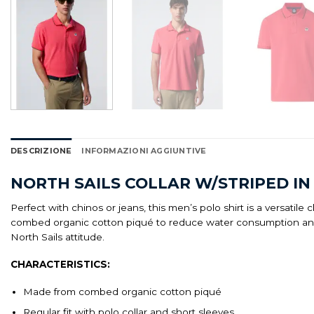
DESCRIZIONE
INFORMAZIONI AGGIUNTIVE
NORTH SAILS COLLAR W/STRIPED I
Perfect with chinos or jeans, this men’s polo shirt is a versati
combed organic cotton piqué to reduce water consumption and ha
North Sails attitude.
CHARACTERISTICS:
Made from combed organic cotton piqué
Regular fit with polo collar and short sleeves