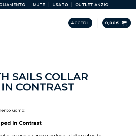
GLIAMENTO
MUTE
USATO
OUTLET ANZIO
ACCEDI
0,00
€
H SAILS COLLAR
 IN CONTRAST
amento uomo:
iped In Contrast
et di cotone organico con logo in feltro sul petto.