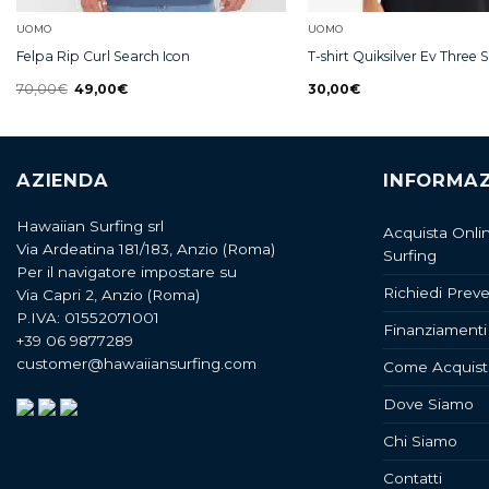
UOMO
UOMO
Felpa Rip Curl Search Icon
T-shirt Quiksilver Ev Three 
70,00
€
49,00
€
30,00
€
AZIENDA
INFORMAZ
Hawaiian Surfing srl
Acquista Onli
Via Ardeatina 181/183, Anzio (Roma)
Surfing
Per il navigatore impostare su
Richiedi Preve
Via Capri 2, Anzio (Roma)
P.IVA: 01552071001
Finanziamenti
+39 06 9877289
customer@hawaiiansurfing.com
Come Acquist
Dove Siamo
Chi Siamo
Contatti