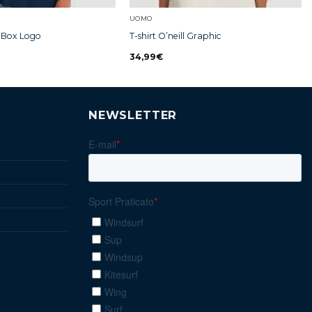
UOMO
ll Box Logo
T-shirt O’neill Graphic
34,99
€
NEWSLETTER