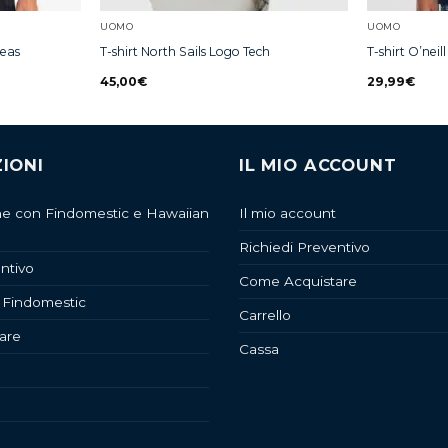
UOMO
UOMO
Seas
T-shirt North Sails Logo Tech
T-shirt O’nei
45,00
€
29,99
€
IONI
IL MIO ACCOUNT
ne con Findomestic e Hawaiian
Il mio account
Richiedi Preventivo
ntivo
Come Acquistare
 Findomestic
Carrello
are
Cassa