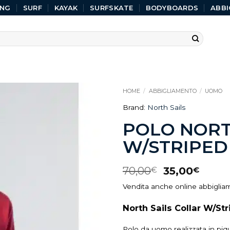
ING
SURF
KAYAK
SURFSKATE
BODYBOARDS
ABBI
HOME
/
ABBIGLIAMENTO
/
UOMO
Brand:
North Sails
POLO NORT
W/STRIPED
70,00
35,00
€
€
Vendita anche online abbigli
North Sails Collar W/Str
Polo da uomo realizzata in piqu