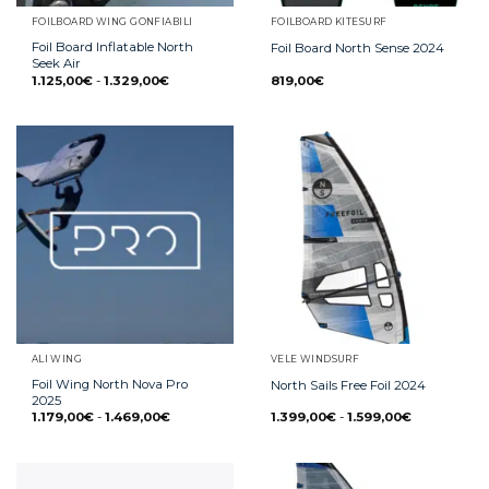
FOILBOARD WING GONFIABILI
FOILBOARD KITESURF
Foil Board Inflatable North
Foil Board North Sense 2024
Seek Air
1.125,00
€
-
1.329,00
€
819,00
€
ALI WING
VELE WINDSURF
Foil Wing North Nova Pro
North Sails Free Foil 2024
2025
1.179,00
€
-
1.469,00
€
1.399,00
€
-
1.599,00
€