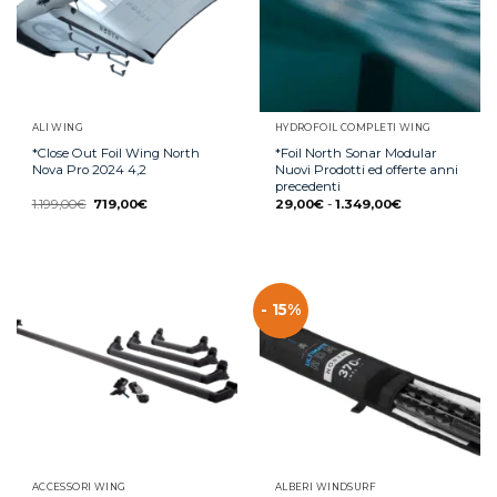
ALI WING
HYDROFOIL COMPLETI WING
*Close Out Foil Wing North
*Foil North Sonar Modular
Nova Pro 2024 4,2
Nuovi Prodotti ed offerte anni
precedenti
1.199,00
€
719,00
€
29,00
€
-
1.349,00
€
- 15%
ACCESSORI WING
ALBERI WINDSURF