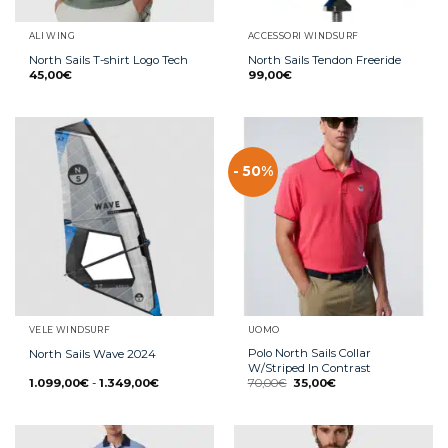
ALI WING
ACCESSORI WINDSURF
North Sails T-shirt Logo Tech
North Sails Tendon Freeride
45,00
€
99,00
€
- 50%
VELE WINDSURF
UOMO
Polo North Sails Collar
North Sails Wave 2024
W/Striped In Contrast
1.099,00
€
-
1.349,00
€
70,00
€
35,00
€