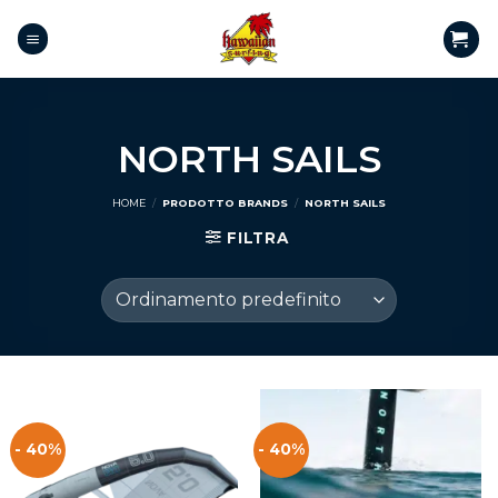
NORTH SAILS
HOME
/
PRODOTTO BRANDS
/
NORTH SAILS
FILTRA
- 40%
- 40%