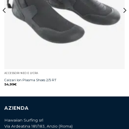
ACCESSORI NEO E LYCRA
Calzari Ion Plasma Shoes 2/5 RT
54,99
€
AZIENDA
Hawaiian Surfing srl
Via Ardeatina 181/183, Anzio (Roma)