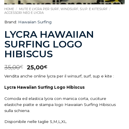
HOME
/
MUTE E LYCRA PER SURF, WINDSURF, S.U.P. E KITESURF
/
ACCESSORI NEO E LYCRA
Brand:
Hawaiian Surfing
LYCRA HAWAIIAN
SURFING LOGO
HIBISCUS
35,00
25,00
€
€
Vendita anche online lycra per il winsurf, surf, sup e kite :
Lycra Hawaiian Surfing Logo Hibiscus
Comoda ed elastica lycra con manica corta, cuciture
elastiche piatte e stampa logo Hawaiian Surfing Hibiscus
sulla schiena.
Disponibile nelle taglie S,M,L,XL.