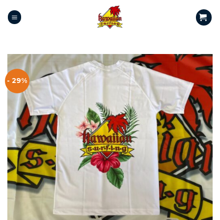
- 29%