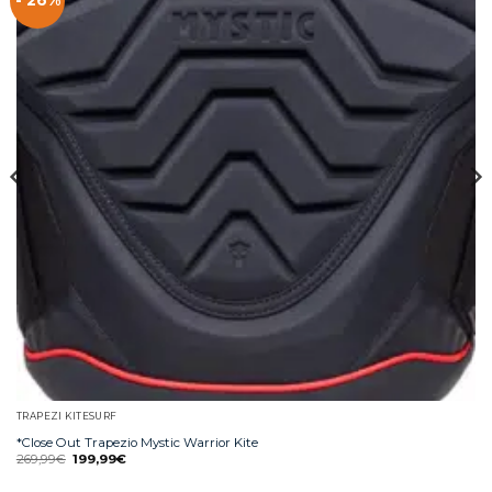
- 26%
TRAPEZI KITESURF
*Close Out Trapezio Mystic Warrior Kite
269,99
€
199,99
€