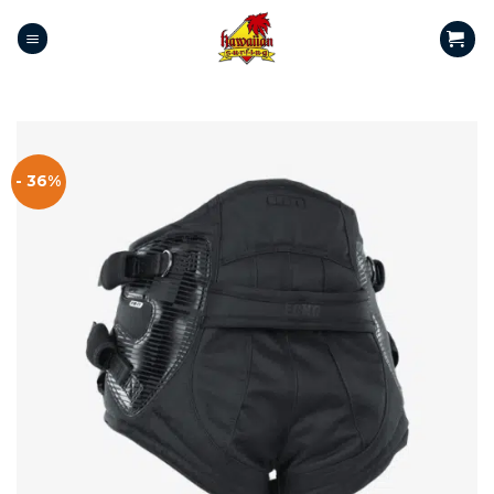
- 36%