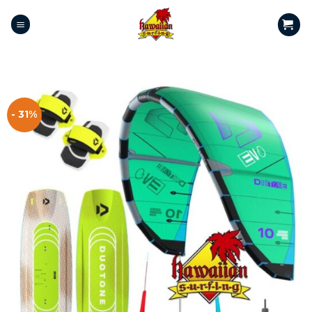
- 31%