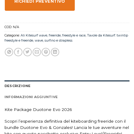
RICHIEDI PREVENTIVO
COD:
N/A
Categorie:
Ali Kitesurf wave, freeride, freestyle e race
,
Tavole da Kitesurf: twintip
freestyle e freeride, wave, surfino e strapless
DESCRIZIONE
INFORMAZIONI AGGIUNTIVE
Kite Package Duotone Evo 2026
Scopri l’esperienza definitiva del kiteboarding freeride con il
bundle Duotone Evo & Gonzales! Lancia le tue avventure nel
kite con questo pacchetto esclusivo Entry Level/Freeride!