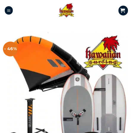
- 46%