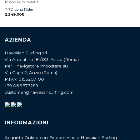
TAVOLE DA WINDSURF
RRD Long Rider
2.249,00
€
AZIENDA
Hawaiian Surfing srl
Via Ardeatina 181/183, Anzio (Roma)
Per il navigatore impostare su
Via Capri 2, Anzio (Roma)
P.IVA: 01552071001
+39 06 9877289
customer@hawaiiansurfing.com
INFORMAZIONI
Acquista Online con Findomestic e Hawaiian Surfing