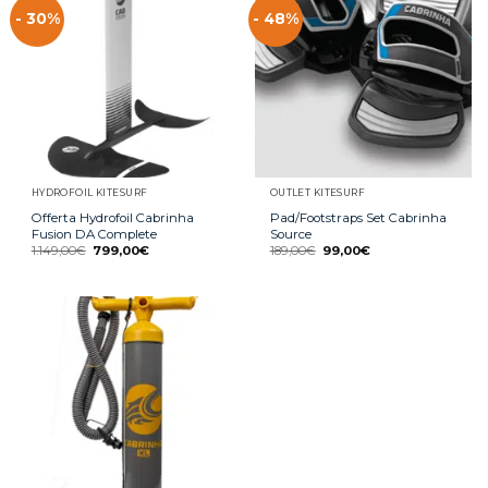
- 30%
- 48%
HYDROFOIL KITESURF
OUTLET KITESURF
Offerta Hydrofoil Cabrinha
Pad/Footstraps Set Cabrinha
Fusion DA Complete
Source
1.149,00
€
799,00
€
189,00
€
99,00
€