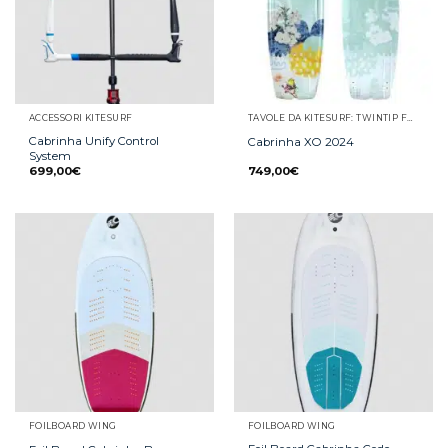
ACCESSORI KITESURF
TAVOLE DA KITESURF: TWINTIP FREESTYLE E FREERIDE, WAVE, SURFINO E STRAPLESS
Cabrinha Unify Control
Cabrinha XO 2024
System
699,00
€
749,00
€
FOILBOARD WING
FOILBOARD WING