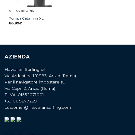
ACCESSORI WING
Pompa Cabrinha XL
66,99
€
AZIENDA
Hawaiian Surfing srl
Via Ardeatina 181/183, Anzio (Roma)
Per il navigatore impostare su
Via Capri 2, Anzio (Roma)
P.IVA: 01552071001
+39 06 9877289
customer@hawaiiansurfing.com