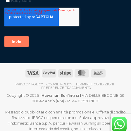
PRIVACY POLICY
COOKIE POLICY
TERMINI E CONDIZIONI
PREFERENZE TRACCIAMENTO
Copyright © 2026 |
Hawaiian Surfing srl
VIA DELLE BEGONIE, 59
00042 Anzio (RM) - P.IVA 01552071001
Messaggio pubblicitario con finalità promozionale. Offerta di credito
finalizzato. IEBCC nel percorso online. Salvo approvazione di
Findomestic Banca S.p.A. per cui Hawaiian Surfing srl opera quale
intermediario del credito, non in esclusiva.