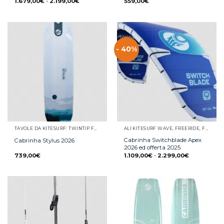
1.679,00
€
-
2.199,00
€
559,00
€
- 40%
TAVOLE DA KITESURF: TWINTIP FREESTYLE E FREERIDE, WAVE, SURFINO E STRAPLESS
ALI KITESURF WAVE, FREERIDE, FREESTYLE E RACE
Cabrinha Switchblade Apex
Cabrinha Stylus 2026
2026 ed offerta 2025
739,00
€
1.109,00
€
-
2.299,00
€