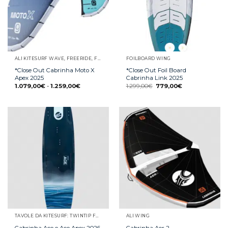
ALI KITESURF WAVE, FREERIDE, FREESTYLE E RACE
FOILBOARD WING
*Close Out Cabrinha Moto X
*Close Out Foil Board
Apex 2025
Cabrinha Link 2025
1.079,00
€
-
1.259,00
€
1.299,00
€
779,00
€
TAVOLE DA KITESURF: TWINTIP FREESTYLE E FREERIDE, WAVE, SURFINO E STRAPLESS
ALI WING
Cabrinha Ace e Ace Apex 2026
Cabrinha Aer 2