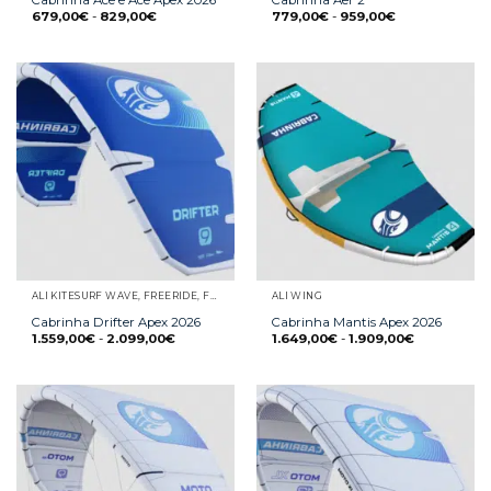
679,00
€
-
829,00
€
779,00
€
-
959,00
€
ALI KITESURF WAVE, FREERIDE, FREESTYLE E RACE
ALI WING
Cabrinha Drifter Apex 2026
Cabrinha Mantis Apex 2026
1.559,00
€
-
2.099,00
€
1.649,00
€
-
1.909,00
€