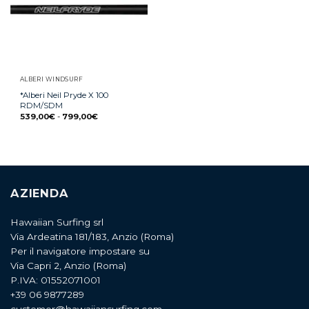
ALBERI WINDSURF
*Alberi Neil Pryde X 100
RDM/SDM
539,00
€
-
799,00
€
AZIENDA
Hawaiian Surfing srl
Via Ardeatina 181/183, Anzio (Roma)
Per il navigatore impostare su
Via Capri 2, Anzio (Roma)
P.IVA: 01552071001
+39 06 9877289