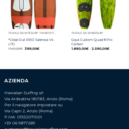
TAVOLE DA KITESURF: TWINTIP FREESTYLE E FREERIDE, WAVE, SURFINO E STRAPLESS
TAVOLE DA WINDSURF
*Close Out RRD Salerosa V4
Goya Custom Quad 8 Pro
LTD
Carbon
1.149,00
€
399,00
€
1.890,00
€
-
2.590,00
€
AZIENDA
Hawaiian Surfing srl
Via Ardeatina 181/183, Anzio (Roma)
Per il navigatore impostare su
Via Capri 2, Anzio (Roma)
P.IVA: 01552071001
+39 06 9877289