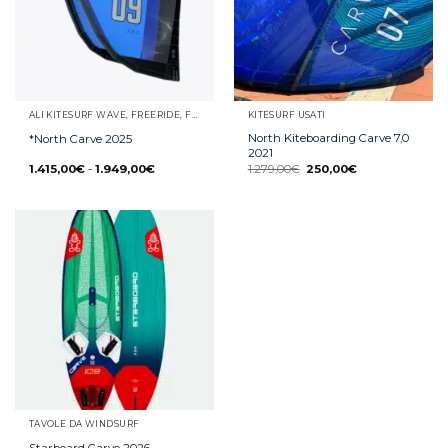
ALI KITESURF WAVE, FREERIDE, FREESTYLE E RACE
KITESURF USATI
North Kiteboarding Carve 7,0
*North Carve 2025
2021
1.415,00
€
-
1.949,00
€
1.279,00
€
250,00
€
TAVOLE DA WINDSURF
Starboard Carve 2026