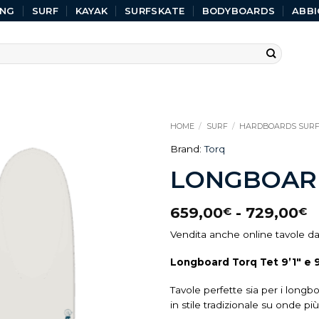
ING
SURF
KAYAK
SURFSKATE
BODYBOARDS
ABBI
HOME
/
SURF
/
HARDBOARDS SUR
Brand:
Torq
LONGBOARD 
659,00
-
729,00
€
€
Vendita anche online tavole da 
Longboard Torq Tet 9’1″ e 
Tavole
perfette sia per i longb
in stile tradizionale su onde pi