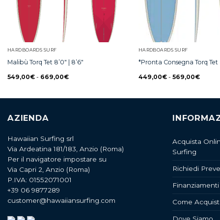
HARDBOARDS SURF
HARDBOARDS SURF
Malibù Torq Tet 8’0″ | 8’6″
*Pronta Consegna Torq Tet 
549,00
€
-
669,00
€
449,00
€
-
569,00
€
AZIENDA
INFORMAZ
Hawaiian Surfing srl
Acquista Onli
Via Ardeatina 181/183, Anzio (Roma)
Surfing
Per il navigatore impostare su
Richiedi Preve
Via Capri 2, Anzio (Roma)
P.IVA: 01552071001
Finanziamenti
+39 06 9877289
customer@hawaiiansurfing.com
Come Acquist
Dove Siamo