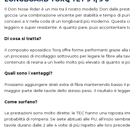
Il Don Nose Rider è un mix tra il nostro modello Don dalle prestaz
goccia: una combinazione vincente per stabilità e tempo di pun
concavo a V nella coda di un longboard più moderno.
Questa co
leggero e super resistente.
A quanto pare, puoi accontentare tu
Di cosa si tratta?
Il composito epossidico Torq offre forme performanti grazie alla
un processo di incollaggio sottovuoto per legare le fibre alla ta
contenuto di resina a un livello molto più elevato di quanto si
Quali sono i vantaggi?
Possiamo aggiungere strati extra di fibra mantenendo basso il pes
maggior parte delle tavole dello stesso peso.
Il risultato è legg
Come surfano?
Le prestazioni sono molto dirette: le TEC hanno una risposta im
probabilità di rompersi.
Se siete abituati alle PU, all’inizio sembra
tavole durano dalle 2 alle 4 volte di più rispetto alle loro precede