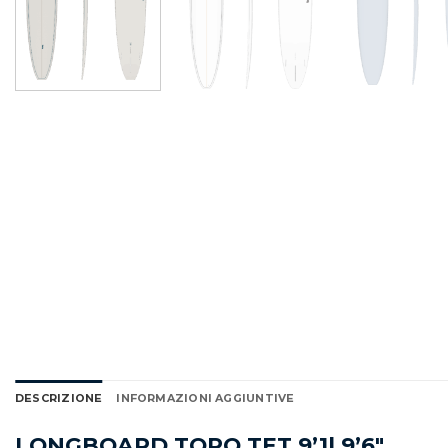
DESCRIZIONE
INFORMAZIONI AGGIUNTIVE
LONGBOARD TORQ TET 9’1| 9’6″