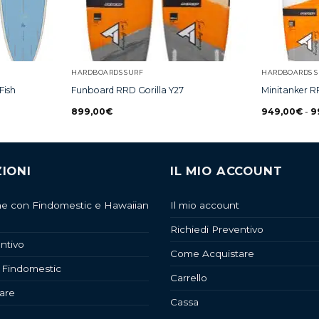
HARDBOARDS SURF
HARDBOARDS S
Fish
Funboard RRD Gorilla Y27
Minitanker R
899,00
€
949,00
€
-
9
IONI
IL MIO ACCOUNT
ne con Findomestic e Hawaiian
Il mio account
Richiedi Preventivo
ntivo
Come Acquistare
 Findomestic
Carrello
are
Cassa