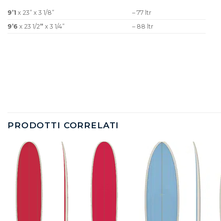
9’1
x 23” x 3 1/8”
– 77 ltr
9’6
x 23 1/2
”
x 3 1/4”
– 88 ltr
PRODOTTI CORRELATI