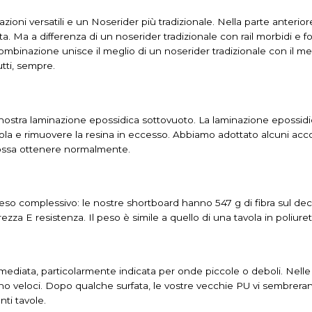
ioni versatili e un Noserider più tradizionale.
Nella parte anterior
ta.
Ma a differenza di un noserider tradizionale con rail morbidi e 
mbinazione unisce il meglio di un noserider tradizionale con il 
tti, sempre.
 nostra laminazione epossidica sottovuoto.
La laminazione epossidi
vola e rimuovere la resina in eccesso.
Abbiamo adottato alcuni acc
 possa ottenere normalmente.
o complessivo: le nostre shortboard hanno 547 g di fibra sul deck e
erezza E resistenza.
Il peso è simile a quello di una tavola in poliuret
mediata, particolarmente indicata per onde piccole o deboli.
Nelle
no veloci.
Dopo qualche surfata, le vostre vecchie PU vi sembrera
nti tavole.