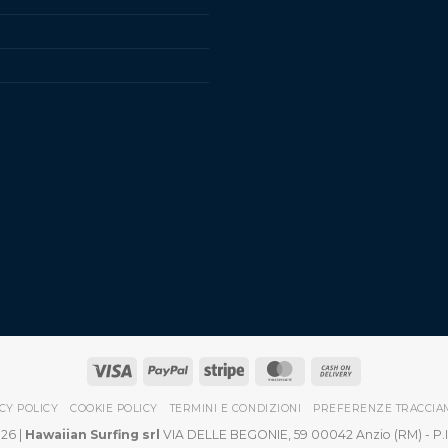
CY POLICY
COOKIE POLICY
TERMINI E CONDIZIONI
PREFERENZE TRACCIA
26 |
Hawaiian Surfing srl
VIA DELLE BEGONIE, 59 00042 Anzio (RM) - P.