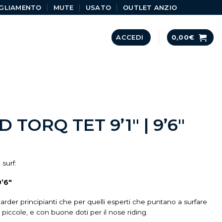
GLIAMENTO
MUTE
USATO
OUTLET ANZIO
ACCEDI
0,00
€
F
TORQ TET 9’1″ | 9’6″
surf:
9’6″
oarder principianti che per quelli esperti che puntano a surfare
ù piccole, e con buone doti per il nose riding.