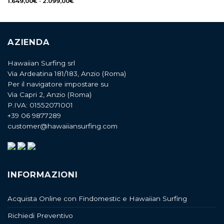
1.649,00
€
-
2.099,00
€
AZIENDA
Hawaiian Surfing srl
Via Ardeatina 181/183, Anzio (Roma)
Per il navigatore impostare su
Via Capri 2, Anzio (Roma)
P.IVA: 01552071001
+39 06 9877289
customer@hawaiiansurfing.com
INFORMAZIONI
Acquista Online con Findomestic e Hawaiian Surfing
Richiedi Preventivo