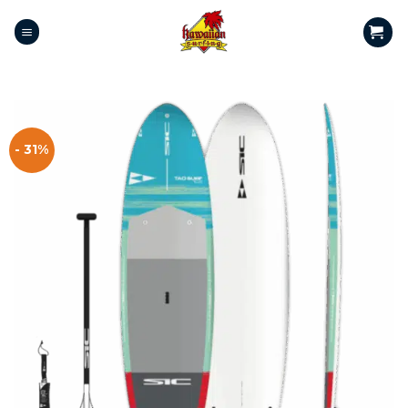
- 31%