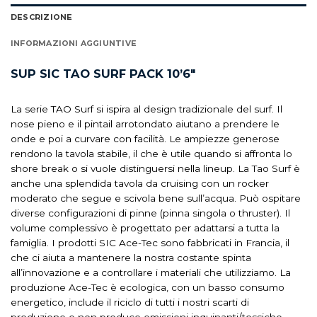
DESCRIZIONE
INFORMAZIONI AGGIUNTIVE
SUP SIC TAO SURF PACK 10’6″
La serie TAO Surf si i
spira al design tradizionale del surf. Il
nose pieno e il pintail arrotondato aiutano a prendere le
onde e poi a curvare con facilità. Le ampiezze generose
rendono la tavola stabile, il che è utile quando si affronta lo
shore break o si vuole distinguersi nella lineup. La Tao Surf è
anche una splendida tavola da cruising con un rocker
moderato che segue e scivola bene sull’acqua. Può ospitare
diverse configurazioni di pinne (pinna singola o thruster). Il
volume complessivo è progettato per adattarsi a tutta la
famiglia. I prodotti SIC Ace-Tec sono fabbricati in Francia, il
che ci aiuta a mantenere la nostra costante spinta
all’innovazione e a controllare i materiali che utilizziamo. La
produzione Ace-Tec è ecologica, con un basso consumo
energetico, include il riciclo di tutti i nostri scarti di