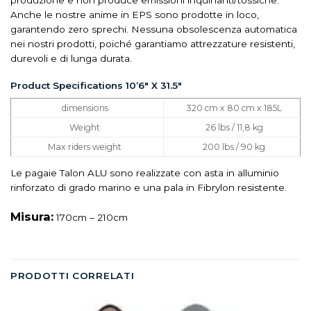
produzione e non produce emissioni inquinanti/tossiche.
Anche le nostre anime in EPS sono prodotte in loco,
garantendo zero sprechi. Nessuna obsolescenza automatica
nei nostri prodotti, poiché garantiamo attrezzature resistenti,
durevoli e di lunga durata.
Product Specifications 10’6″ X 31.5″
dimensions
320 cm x 80 cm x 185L
Weight
26 lbs / 11,8 kg
Max riders weight
200 lbs / 90 kg
Le pagaie Talon ALU sono realizzate con asta in alluminio
rinforzato di grado marino e una pala in Fibrylon resistente.
Misura:
170cm – 210cm
PRODOTTI CORRELATI