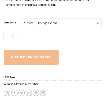
S.p.A. per cui HAWAIIANSURFING opera quale intermediario del
credito, non in esclusiva.
Scopri di più.
Versione
RICHIEDI PREVENTIVO
COD:
N/A
Categoria:
Hydrofoil Windsurf