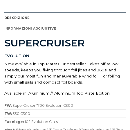
DESCRIZIONE
INFORMAZIONI AGGIUNTIVE
SUPERCRUISER
EVOLUTION
Now available in Top Plate! Our bestseller. Takes off at low
speeds, keeps you flying through foil jibes and 360s, and
simply our most fun and maneuverable wind foil. For foiling
with small sails and compact foil boards.
Available in: Aluminium // Aluminium Top Plate Edition
FW:
SuperCruiser 1700 Evolution C300
TW:
330 C300
Fuselage:
102 Evolution Classic
Mast:
85cm Aluminium V5 Deep Tuttle or 82cm Aluminium V8 Top