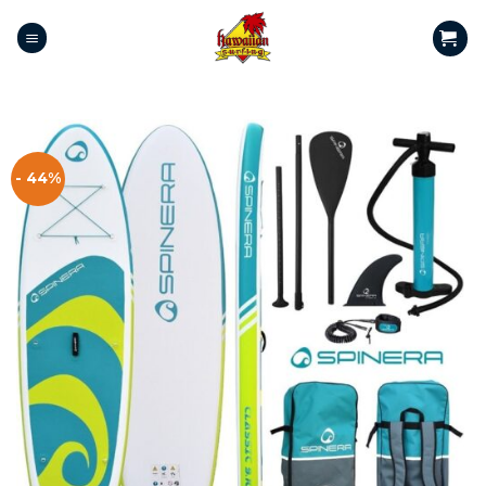
- 44%