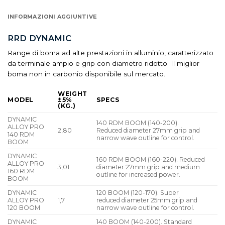
INFORMAZIONI AGGIUNTIVE
RRD DYNAMIC
Range di boma ad alte prestazioni in alluminio, caratterizzato
da terminale ampio e grip con diametro ridotto. Il miglior
boma non in carbonio disponibile sul mercato.
WEIGHT
MODEL
±5%
SPECS
(KG.)
DYNAMIC
140 RDM BOOM (140-200).
ALLOY PRO
2,80
Reduced diameter 27mm grip and
140 RDM
narrow wave outline for control.
BOOM
DYNAMIC
160 RDM BOOM (160-220). Reduced
ALLOY PRO
3,01
diameter 27mm grip and medium
160 RDM
outline for increased power.
BOOM
DYNAMIC
120 BOOM (120-170). Super
ALLOY PRO
1,7
reduced diameter 25mm grip and
120 BOOM
narrow wave outline for control.
DYNAMIC
140 BOOM (140-200). Standard