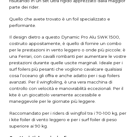
risultando in un set ultra rigido apprezzato dalla maggior
parte dei rider.
Quello che avete trovato è un foil specializzato e
performante.
Il design dietro a questo Dynamic Pro Alu SWK 1500,
costruito appositamente, è quello di fornire un combo
per le prestazioni in vento leggero o onde più piccole; è
una Ferrari, con cavalli rombanti per aumentare le vostre
prestazioni durante quelle uscite marginali. Ideale per i
surf foilers più pesanti che vogliono cavalcare qualsiasi
cosa l’oceano gli offra e anche adatto per i sup foilers
avanzati. Per il wingfoiling, è una vera macchina di
controllo con velocità e manovrabilità eccezionali. Per il
kite è un giocattolo veramente accessibile e
maneggevole per le giornate più leggere.
Raccomandato per i riders di wingfoil tra i 70-100 kg, per
i kite foiler di vento leggero e per i surf foiler di peso
superiore ai 90 kg.