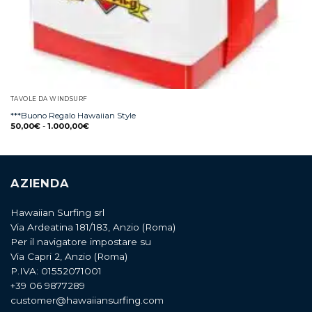
TAVOLE DA WINDSURF
***Buono Regalo Hawaiian Style
50,00
€
-
1.000,00
€
AZIENDA
Hawaiian Surfing srl
Via Ardeatina 181/183, Anzio (Roma)
Per il navigatore impostare su
Via Capri 2, Anzio (Roma)
P.IVA: 01552071001
+39 06 9877289
customer@hawaiiansurfing.com