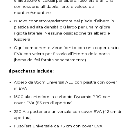
e filettature elicoidali per albero, fusoliera e ali. Una
connessione affidabile, forte e veloce da
montare/smontare
Nuovo connettore/adattatore del piede d’albero in
plastica ad alta densità più largo per una migliore
rigidità laterale. Nessuna ossidazione tra albero e
fusoliera
Ogni componente viene fornito con una copertura in
EVA con velcro per fissarlo all’interno della borsa
(borsa del foil fornita separatamente)
Il pacchetto include:
Albero da 85cm Universal ALU con piastra con cover
in EVA
1500 ala anteriore in carbonio Dynamic PRO con
cover EVA (83 cm di apertura)
250 Ala posteriore universale con cover EVA (42 cm di
apertura)
Fusoliera universale da 76 cm con cover EVA