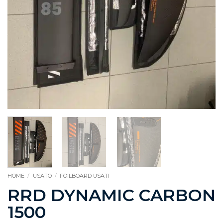
HOME
/
USATO
/
FOILBOARD USATI
RRD DYNAMIC CARBON
1500