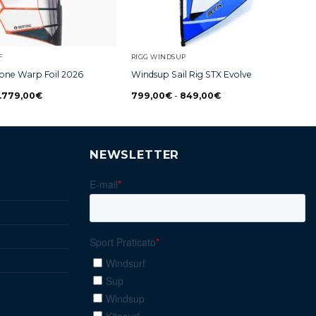
F
RIGG WINDSUP
otone Warp Foil 2026
Windsup Sail Rig STX Evolve
1.779,00
€
799,00
€
-
849,00
€
NEWSLETTER