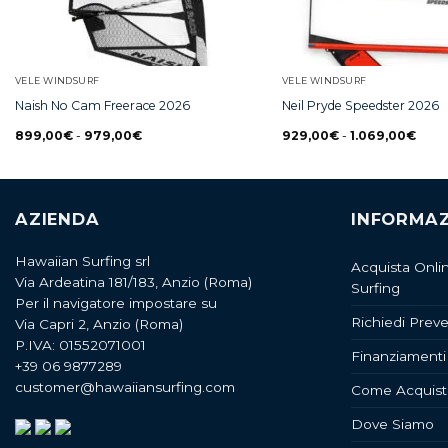
VELE WINDSURF
VELE WINDSURF
Naish No Cam Freerace 2026
Neil Pryde Speedster 2026
899,00
€
-
979,00
€
929,00
€
-
1.069,00
€
AZIENDA
INFORMAZ
Hawaiian Surfing srl
Acquista Onli
Via Ardeatina 181/183, Anzio (Roma)
Surfing
Per il navigatore impostare su
Richiedi Preve
Via Capri 2, Anzio (Roma)
P.IVA: 01552071001
Finanziamenti
+39 06 9877289
customer@hawaiiansurfing.com
Come Acquist
Dove Siamo