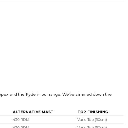
e Apex and the Ryde in our range. We’ve slimmed down the
ALTERNATIVE MAST
TOP FINISHING
430 RDM
Vario Top (50cm)
430 RDM
Vario Top (50cm)