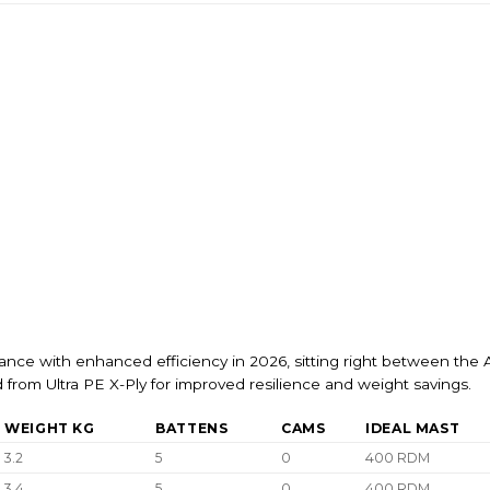
ance with enhanced efficiency in 2026, sitting right between th
from Ultra PE X-Ply for improved resilience and weight savings.
WEIGHT KG
BATTENS
CAMS
IDEAL MAST
3.2
5
0
400 RDM
3.4
5
0
400 RDM