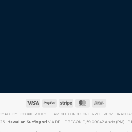
CY POLICY
COOKIE POLICY
TERMINI E CONDIZIONI
PREFERENZE TRACCIA
26 |
Hawaiian Surfing srl
VIA DELLE BEGONIE, 59 00042 Anzio (RM) - P.