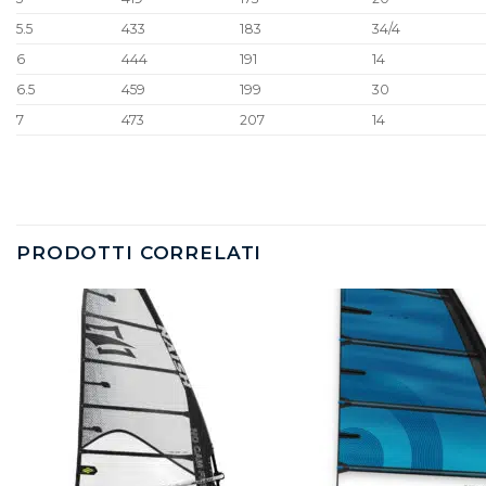
5.5
433
183
34/4
6
444
191
14
6.5
459
199
30
7
473
207
14
PRODOTTI CORRELATI