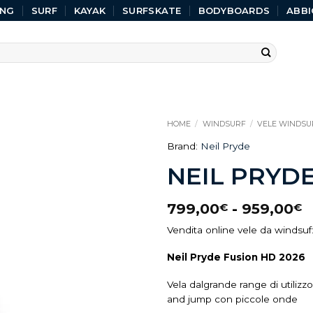
ING
SURF
KAYAK
SURFSKATE
BODYBOARDS
ABBI
HOME
/
WINDSURF
/
VELE WINDSU
Brand:
Neil Pryde
NEIL PRYDE
799,00
-
959,00
€
€
Vendita online vele da windsuf
Neil Pryde Fusion HD 2026
Vela dalgrande range di utiliz
and jump con piccole onde