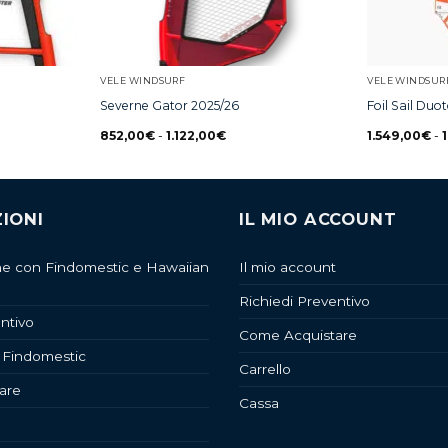
VELE WINDSURF
VELE WINDSUR
Severne Gator 2025/26
Foil Sail Du
852,00
€
-
1.122,00
€
1.549,00
€
-
IONI
IL MIO ACCOUNT
ne con Findomestic e Hawaiian
Il mio account
Richiedi Preventivo
ntivo
Come Acquistare
 Findomestic
Carrello
are
Cassa