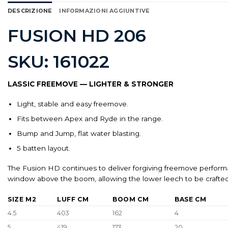
DESCRIZIONE
INFORMAZIONI AGGIUNTIVE
FUSION HD 206
SKU: 161022
LASSIC FREEMOVE — LIGHTER & STRONGER
Light, stable and easy freemove.
Fits between Apex and Ryde in the range.
Bump and Jump, flat water blasting.
5 batten layout.
The Fusion HD continues to deliver forgiving freemove perform
window above the boom, allowing the lower leech to be crafted 
SIZE M2
LUFF CM
BOOM CM
BASE CM
4.5
403
162
4
5
419
173
20