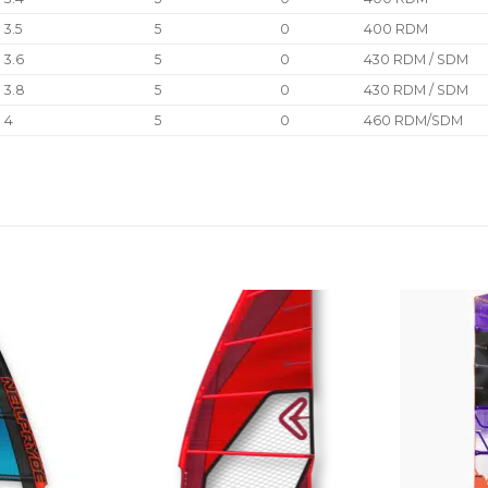
3.5
5
0
400 RDM
3.6
5
0
430 RDM / SDM
3.8
5
0
430 RDM / SDM
4
5
0
460 RDM/SDM