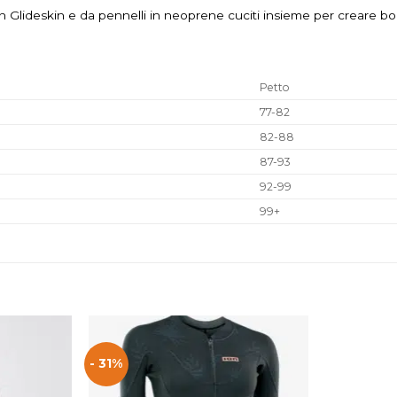
Glideskin e da pennelli in neoprene cuciti insieme per creare bordi
Petto
77-82
82-88
87-93
92-99
99+
- 31%