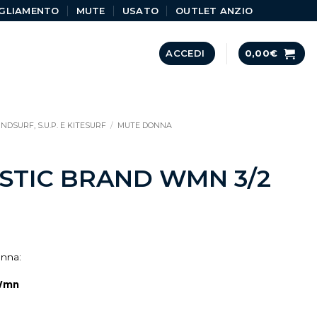
GLIAMENTO
MUTE
USATO
OUTLET ANZIO
ACCEDI
0,00
€
NDSURF, S.U.P. E KITESURF
/
MUTE DONNA
STIC BRAND WMN 3/2
onna:
 Wmn