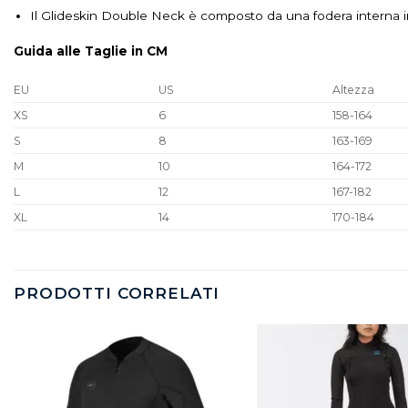
Il Glideskin Double Neck è composto da una fodera interna in 
Guida alle Taglie in CM
EU
US
Altezza
XS
6
158-164
S
8
163-169
M
10
164-172
L
12
167-182
XL
14
170-184
PRODOTTI CORRELATI