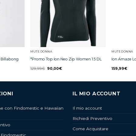
MUTE DONNA
MUTE DONNA
 Billabong
*Promo Top Ion Neo Zip Women 1.5 DL
Ion Amaze Lo
129,99
€
90,00
€
159,99
€
IONI
IL MIO ACCOUNT
ne con Findomestic e Hawaiian
Il mio account
Richiedi Preventivo
ntivo
Come Acquistare
 Findomestic