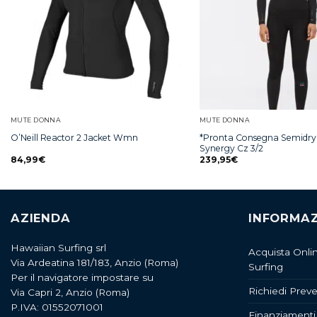
MUTE DONNA
MUTE DONNA
*Pronta Consegna Semidry
O’Neill Reactor 2 Jacket Wmn
Synergy Cz 3/2
84,99
€
239,95
€
AZIENDA
INFORMAZ
Hawaiian Surfing srl
Acquista Onli
Via Ardeatina 181/183, Anzio (Roma)
Surfing
Per il navigatore impostare su
Richiedi Preve
Via Capri 2, Anzio (Roma)
P.IVA: 01552071001
Finanziamenti