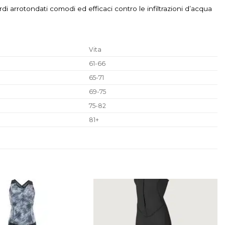
 arrotondati comodi ed efficaci contro le infiltrazioni d’acqua
Vita
61-66
65-71
69-75
75-82
81+