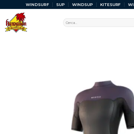
WINDSURF
SUP
WINDSUP
KITESURF
W