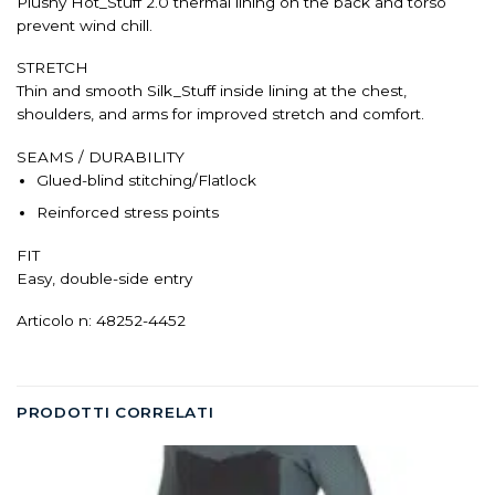
Plushy Hot_Stuff 2.0 thermal lining on the back and torso
prevent wind chill.
STRETCH
Thin and smooth Silk_Stuff inside lining at the chest,
shoulders, and arms for improved stretch and comfort.
SEAMS / DURABILITY
Glued-blind stitching/Flatlock
Reinforced stress points
FIT
Easy, double-side entry
Articolo n: 48252-4452
PRODOTTI CORRELATI