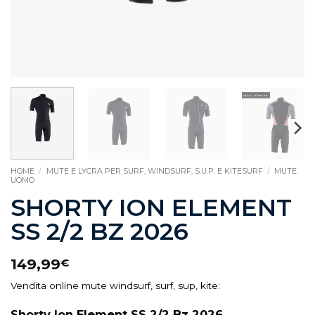
HOME
/
MUTE E LYCRA PER SURF, WINDSURF, S.U.P. E KITESURF
/
MUTE
UOMO
SHORTY ION ELEMENT
SS 2/2 BZ 2026
149,99
€
Vendita online mute windsurf, surf, sup, kite:
Shorty Ion Element SS 2/2 Bz 2026