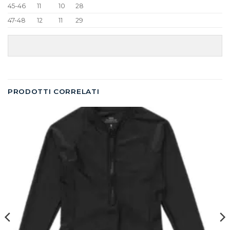
45-46
11
10
28
47-48
12
11
29
PRODOTTI CORRELATI