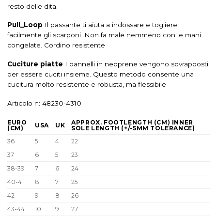
resto delle dita.
Pull_Loop
Il passante ti aiuta a indossare e togliere
facilmente gli scarponi. Non fa male nemmeno con le mani
congelate. Cordino resistente
Cuciture piatte
I pannelli in neoprene vengono sovrapposti
per essere cuciti insieme. Questo metodo consente una
cucitura molto resistente e robusta, ma flessibile
Articolo n: 48230-4310
EURO
APPROX. FOOTLENGTH (CM) INNER
USA
UK
(CM)
SOLE LENGTH (+/-5MM TOLERANCE)
36
5
4
22
37
6
5
23
38-39
7
6
24
40-41
8
7
25
42
9
8
26
43-44
10
9
27