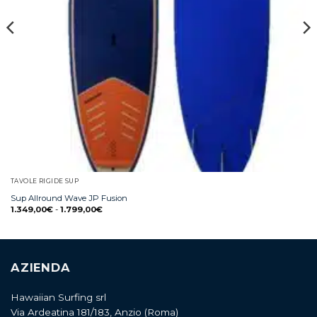
TAVOLE RIGIDE SUP
Sup Allround Wave JP Fusion
1.349,00
€
-
1.799,00
€
AZIENDA
Hawaiian Surfing srl
Via Ardeatina 181/183, Anzio (Roma)