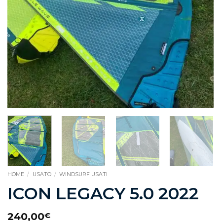
HOME
/
USATO
/
WINDSURF USATI
ICON LEGACY 5.0 2022
240,00
€