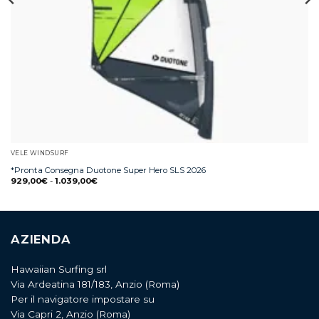
VELE WINDSURF
*Pronta Consegna Duotone Super Hero SLS 2026
929,00
€
-
1.039,00
€
AZIENDA
Hawaiian Surfing srl
Via Ardeatina 181/183, Anzio (Roma)
Per il navigatore impostare su
Via Capri 2, Anzio (Roma)