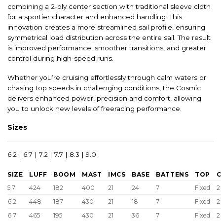
combining a 2-ply center section with traditional sleeve cloth
for a sportier character and enhanced handling. This
innovation creates a more streamlined sail profile, ensuring
symmetrical load distribution across the entire sail. The result
is improved performance, smoother transitions, and greater
control during high-speed runs.
Whether you’re cruising effortlessly through calm waters or
chasing top speeds in challenging conditions, the Cosmic
delivers enhanced power, precision and comfort, allowing
you to unlock new levels of freeracing performance.
Sizes
6.2 | 6.7 | 7.2 | 7.7 | 8.3 | 9.0
SIZE
LUFF
BOOM
MAST
IMCS
BASE
BATTENS
TOP
5.7
424
182
400
21
24
7
Fixed
2
6.2
448
187
430
21
18
7
Fixed
2
6.7
465
195
430
21
36
7
Fixed
2