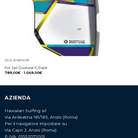
VELE WINDSURF
Foil Sail Duotone F_Pace
789,00
€
-
1.049,00
€
AZIENDA
Hawaiian Surfing srl
Via Ardeatina 181/183, Anzio (Roma)
Per il navigatore impostare su
Via Capri 2, Anzio (Roma)
P.IVA: 01552071001