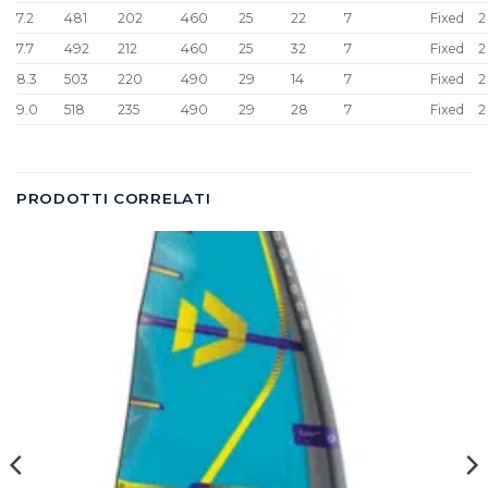
7.2
481
202
460
25
22
7
Fixed
2
7.7
492
212
460
25
32
7
Fixed
2
8.3
503
220
490
29
14
7
Fixed
2
9.0
518
235
490
29
28
7
Fixed
2
PRODOTTI CORRELATI