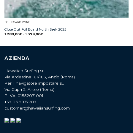
FOILBOARD WING
Close Out Foil Board North Seek 2025
1.289,00
€
-
1.379,00
€
AZIENDA
Hawaiian Surfing srl
Via Ardeatina 181/183, Anzio (Roma)
Per il navigatore impostare su
Via Capri 2, Anzio (Roma)
P.IVA: 01552071001
+39 06 9877289
customer@hawaiiansurfing.com