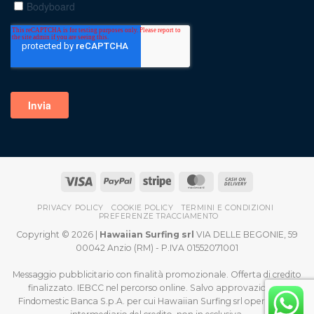
PRIVACY POLICY
COOKIE POLICY
TERMINI E CONDIZIONI
PREFERENZE TRACCIAMENTO
Copyright © 2026 |
Hawaiian Surfing srl
VIA DELLE BEGONIE, 59
00042 Anzio (RM) - P.IVA 01552071001
Messaggio pubblicitario con finalità promozionale. Offerta di credito
finalizzato. IEBCC nel percorso online. Salvo approvazione di
Findomestic Banca S.p.A. per cui Hawaiian Surfing srl opera quale