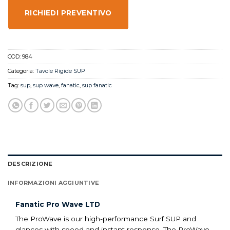
RICHIEDI PREVENTIVO
COD:
984
Categoria:
Tavole Rigide SUP
Tag:
sup
,
sup wave
,
fanatic
,
sup fanatic
DESCRIZIONE
INFORMAZIONI AGGIUNTIVE
Fanatic Pro Wave LTD
The ProWave is our high-performance Surf SUP and
glances with speed and instant response. The ProWave