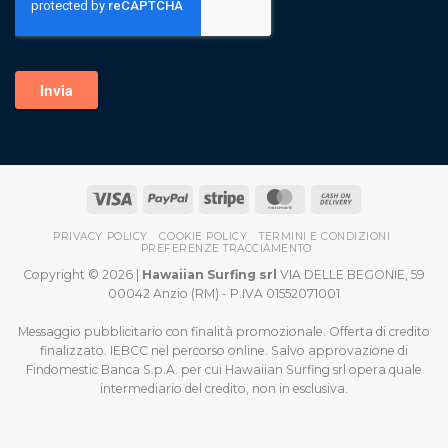
PRIVACY POLICY
COOKIE POLICY
TERMINI E CONDIZIONI
PREFERENZE TRACCIAMENTO
Copyright © 2026 |
Hawaiian Surfing srl
VIA DELLE BEGONIE, 59
00042 Anzio (RM) - P.IVA 01552071001
Messaggio pubblicitario con finalità promozionale. Offerta di credito
finalizzato. IEBCC nel percorso online. Salvo approvazione di
Findomestic Banca S.p.A. per cui Hawaiian Surfing srl opera quale
intermediario del credito, non in esclusiva.