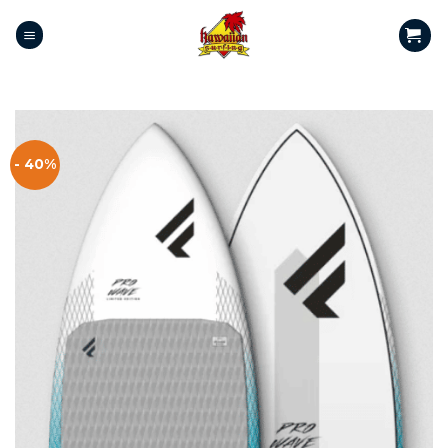
- 40%