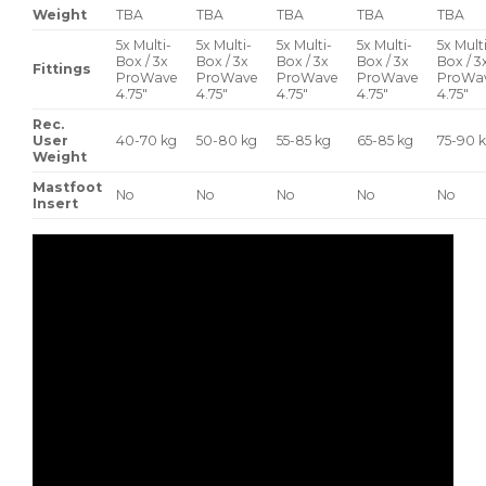
Weight
TBA
TBA
TBA
TBA
TBA
5x Multi-
5x Multi-
5x Multi-
5x Multi-
5x Mult
Box / 3x
Box / 3x
Box / 3x
Box / 3x
Box / 3
Fittings
ProWave
ProWave
ProWave
ProWave
ProWa
4.75″
4.75″
4.75″
4.75″
4.75″
Rec.
User
40-70 kg
50-80 kg
55-85 kg
65-85 kg
75-90 
Weight
Mastfoot
No
No
No
No
No
Insert