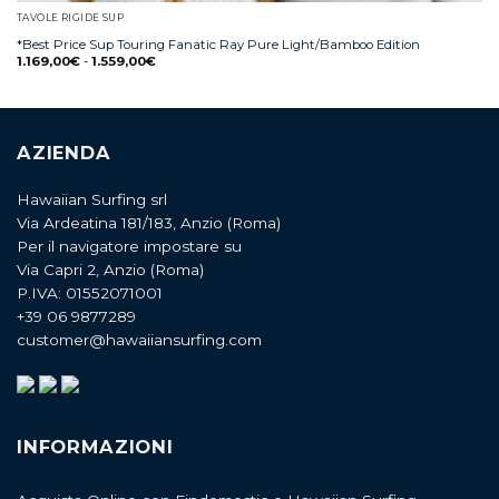
TAVOLE RIGIDE SUP
*Best Price Sup Touring Fanatic Ray Pure Light/Bamboo Edition
1.169,00
€
-
1.559,00
€
AZIENDA
Hawaiian Surfing srl
Via Ardeatina 181/183, Anzio (Roma)
Per il navigatore impostare su
Via Capri 2, Anzio (Roma)
P.IVA: 01552071001
+39 06 9877289
customer@hawaiiansurfing.com
INFORMAZIONI