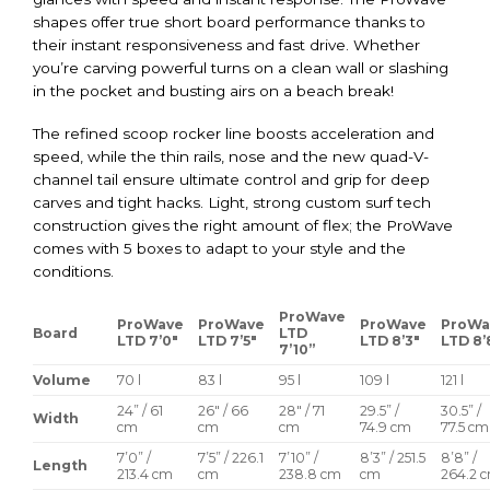
shapes offer true short board performance thanks to
their instant responsiveness and fast drive. Whether
you’re carving powerful turns on a clean wall or slashing
in the pocket and busting airs on a beach break!
The refined scoop rocker line boosts acceleration and
speed, while the thin rails, nose and the new quad-V-
channel tail ensure ultimate control and grip for deep
carves and tight hacks. Light, strong custom surf tech
construction gives the right amount of flex; the ProWave
comes with 5 boxes to adapt to your style and the
conditions.
ProWave
ProWave
ProWave
ProWave
ProWa
Board
LTD
LTD 7’0″
LTD 7’5″
LTD 8’3″
LTD 8’
7’10”
Volume
70 l
83 l
95 l
109 l
121 l
24” / 61
26″ / 66
28″ / 71
29.5” /
30.5” /
Width
cm
cm
cm
74.9 cm
77.5 cm
7’0” /
7’5” / 226.1
7’10” /
8’3” / 251.5
8’8” /
Length
213.4 cm
cm
238.8 cm
cm
264.2 