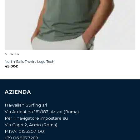
ALI WING
North Sails T-shirt Logo Tech
45,00
€
AZIENDA
Hawaiian Surfing srl
Via Ardeatina 181/183, Anzio (Roma)
Per il navigatore impostare su
Via Capri 2, Anzio (Roma)
P.IVA: 01552071001
+39 06 9877289