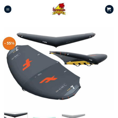
- 55%