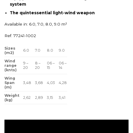
system
The quintessential light-wind weapon
Available in: 6.0, 7.0, 8.0, 9.0 m²
Ref. 77241-1002
Sizes
6.0
7.0
8.0
9.0
(m2)
Wind
9 –
8 –
06 –
06 –
range
20
20
15
14
(knts)
Wing
Span
3,48
3,68
4,03
4,28
(m)
Weight
2,62
2,89
3,15
3,41
(kg)