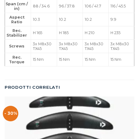
Span (cm /
88 / 34.6
96 / 37.8
106 / 41.7
116 / 45.5
in)
Aspect
10.3
10.2
10.2
9.9
Ratio
Rec.
H 165
H 185
H 210
H 235
Stabilizer
3x M8x30
3x M8x30
3x M8x30
3x M8x30
Screws
TX45
TX45
TX45
TX45
Rec.
15 Nm
15 Nm
15 Nm
15 Nm
Torque
PRODOTTI CORRELATI
- 30%