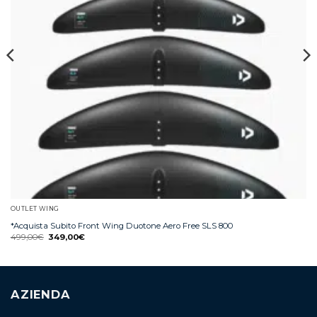
OUTLET WING
*Acquista Subito Front Wing Duotone Aero Free SLS 800
499,00
€
349,00
€
AZIENDA