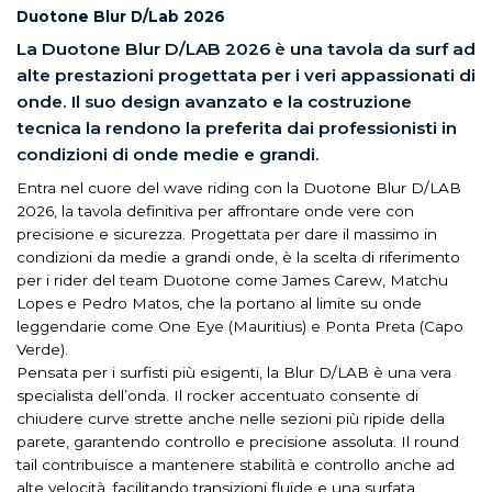
Duotone Blur D/Lab 2026
La Duotone Blur D/LAB 2026 è una tavola da surf ad
alte prestazioni progettata per i veri appassionati di
onde. Il suo design avanzato e la costruzione
tecnica la rendono la preferita dai professionisti in
condizioni di onde medie e grandi.
Entra nel cuore del wave riding con la Duotone Blur D/LAB
2026, la tavola definitiva per affrontare onde vere con
precisione e sicurezza. Progettata per dare il massimo in
condizioni da medie a grandi onde, è la scelta di riferimento
per i rider del team Duotone come James Carew, Matchu
Lopes e Pedro Matos, che la portano al limite su onde
leggendarie come One Eye (Mauritius) e Ponta Preta (Capo
Verde).
Pensata per i surfisti più esigenti, la Blur D/LAB è una vera
specialista dell’onda. Il rocker accentuato consente di
chiudere curve strette anche nelle sezioni più ripide della
parete, garantendo controllo e precisione assoluta. Il round
tail contribuisce a mantenere stabilità e controllo anche ad
alte velocità, facilitando transizioni fluide e una surfata