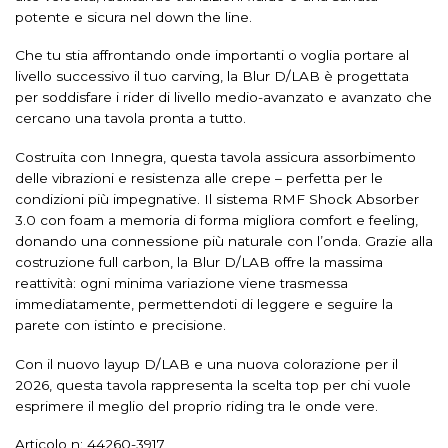
potente e sicura nel down the line.
Che tu stia affrontando onde importanti o voglia portare al
livello successivo il tuo carving, la Blur D/LAB è progettata
per soddisfare i rider di livello medio-avanzato e avanzato che
cercano una tavola pronta a tutto.
Costruita con Innegra, questa tavola assicura assorbimento
delle vibrazioni e resistenza alle crepe – perfetta per le
condizioni più impegnative. Il sistema RMF Shock Absorber
3.0 con foam a memoria di forma migliora comfort e feeling,
donando una connessione più naturale con l’onda. Grazie alla
costruzione full carbon, la Blur D/LAB offre la massima
reattività: ogni minima variazione viene trasmessa
immediatamente, permettendoti di leggere e seguire la
parete con istinto e precisione.
Con il nuovo layup D/LAB e una nuova colorazione per il
2026, questa tavola rappresenta la scelta top per chi vuole
esprimere il meglio del proprio riding tra le onde vere.
Articolo n: 44260-3917