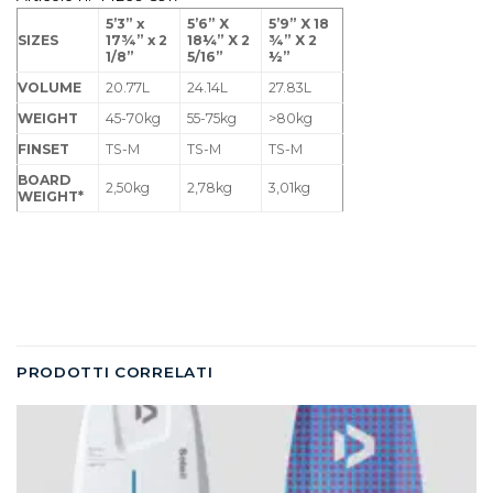
5’3” x
5’6” X
5’9” X 18
SIZES
17¾” x 2
18¼” X 2
¾” X 2
1/8”
5/16”
½”
VOLUME
20.77L
24.14L
27.83L
WEIGHT
45-70kg
55-75kg
>80kg
FINSET
TS-M
TS-M
TS-M
BOARD
2,50kg
2,78kg
3,01kg
WEIGHT*
PRODOTTI CORRELATI