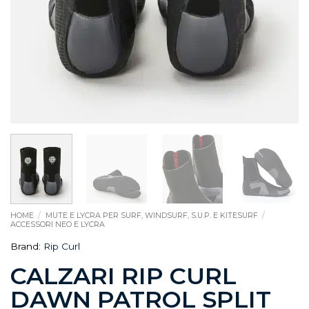
HOME
/
MUTE E LYCRA PER SURF, WINDSURF, S.U.P. E KITESURF
/
ACCESSORI NEO E LYCRA
Brand:
Rip Curl
CALZARI RIP CURL
DAWN PATROL SPLIT