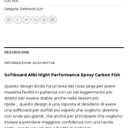
COD:
N/A
Categoria:
Softboards Surf
DESCRIZIONE
INFORMAZIONI AGGIUNTIVE
Softboard Alibi Hight Performance Epoxy Carbon Fish
Questo design ibrido ha un’area del
nose
larga per avere
massima facilità in partenza con un
tail
leggermente più
stretto per essere stabile anche nelle sezioni più
ripide
,
questo design è una risposta al desiderio di avere
una
softboard
per surfisti più esperti che vogliono divertirsi
con onde più grandi , ma anche per principianti che vogliono
iniziare a prendere maggiore confidenza con una tavola
corta , con buon volume e facilità in partenza .