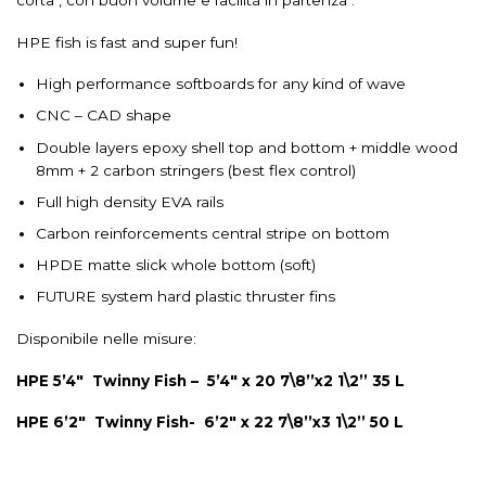
HPE fish is fast and super fun!
High performance softboards for any kind of wave
CNC – CAD shape
Double layers epoxy shell top and bottom + middle wood
8mm + 2 carbon stringers (best flex control)
Full high density EVA rails
Carbon reinforcements central stripe on bottom
HPDE matte slick whole bottom (soft)
FUTURE system hard plastic thruster fins
Disponibile nelle misure:
HPE 5’4″
Twinny Fish – 5’4″ x 20 7\8’’x2 1\2’’ 35 L
HPE 6’2″ Twinny Fish- 6’2″ x 22 7\8’’x3 1\2’’ 50 L