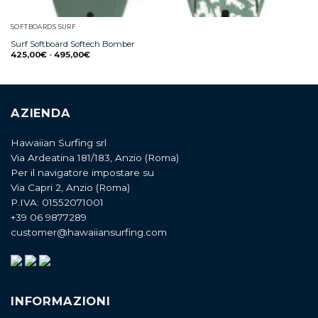
SOFTBOARDS SURF
Surf Softboard Softech Bomber
425,00
€
-
495,00
€
AZIENDA
Hawaiian Surfing srl
Via Ardeatina 181/183, Anzio (Roma)
Per il navigatore impostare su
Via Capri 2, Anzio (Roma)
P.IVA: 01552071001
+39 06 9877289
customer@hawaiiansurfing.com
INFORMAZIONI