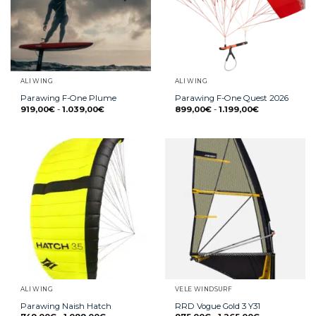
ALI WING
ALI WING
Parawing F-One Plume
Parawing F-One Quest 2026
919,00
€
-
1.039,00
€
899,00
€
-
1.199,00
€
ALI WING
VELE WINDSURF
Parawing Naish Hatch
RRD Vogue Gold 3 Y31