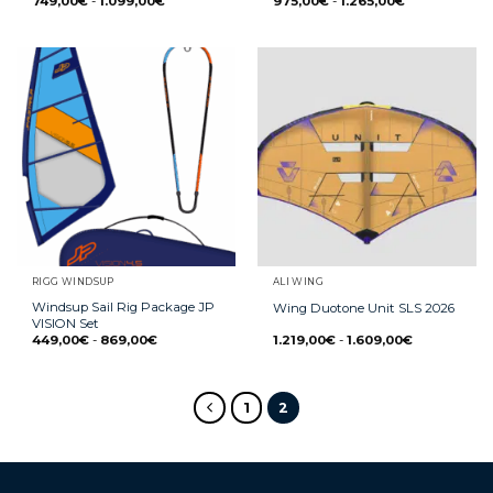
749,00
€
-
1.099,00
€
975,00
€
-
1.265,00
€
RIGG WINDSUP
ALI WING
Windsup Sail Rig Package JP
Wing Duotone Unit SLS 2026
VISION Set
449,00
€
-
869,00
€
1.219,00
€
-
1.609,00
€
1
2