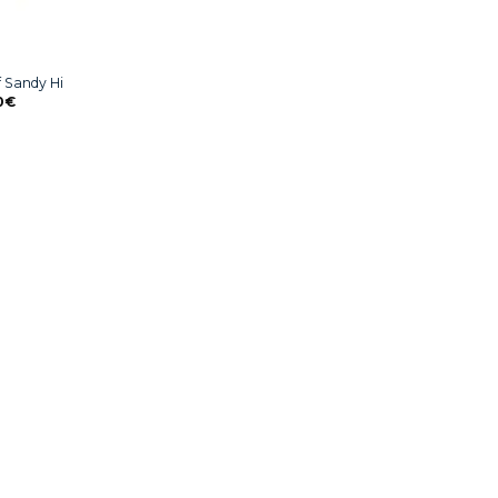
f Sandy Hi
0
€