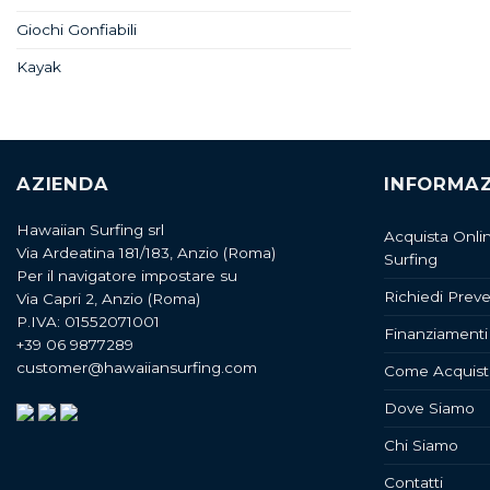
Giochi Gonfiabili
Kayak
AZIENDA
INFORMAZ
Hawaiian Surfing srl
Acquista Onli
Via Ardeatina 181/183, Anzio (Roma)
Surfing
Per il navigatore impostare su
Richiedi Preve
Via Capri 2, Anzio (Roma)
P.IVA: 01552071001
Finanziamenti
+39 06 9877289
customer@hawaiiansurfing.com
Come Acquist
Dove Siamo
Chi Siamo
Contatti