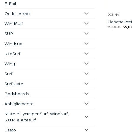
E-Foil
Outlet-Anzio
DONNA
Ciabatte Ree
WindSurf
59,90
€
35,0
SUP
Windsup
KiteSurf
Wing
Surf
Surfskate
Bodyboards
Abbigliamento
Mute e Lycra per Surf, Windsurf,
S.U.P. e Kitesurf
Usato