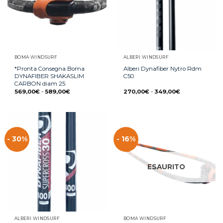
BOMA WINDSURF
ALBERI WINDSURF
*Pronta Consegna Boma
Alberi Dynafiber Nytro Rdm
DYNAFIBER SHAKASLIM
C50
CARBON diam 25
569,00
€
-
589,00
€
270,00
€
-
349,00
€
- 30%
- 16%
ESAURITO
ALBERI WINDSURF
BOMA WINDSURF