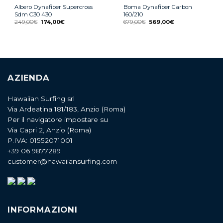
Albero Dynafiber Supercross
Boma Dynafiber Carbon
Sdm C30 430
160/210
249,00
€
174,00
€
679,00
€
569,00
€
AZIENDA
Hawaiian Surfing srl
Via Ardeatina 181/183, Anzio (Roma)
Per il navigatore impostare su
Via Capri 2, Anzio (Roma)
P.IVA: 01552071001
+39 06 9877289
customer@hawaiiansurfing.com
INFORMAZIONI