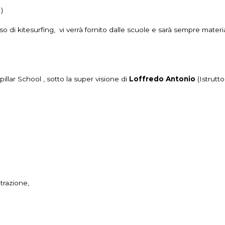
)
rso di kitesurfing, vi verrà fornito dalle scuole e sarà sempre mater
llar School , sotto la super visione di
Loffredo Antonio
(Istrutto
trazione,