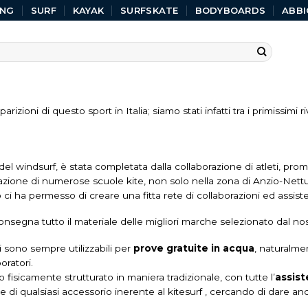
ING
SURF
KAYAK
SURFSKATE
BODYBOARDS
ABBI
izioni di questo sport in Italia; siamo stati infatti tra i primissimi r
 windsurf, è stata completata dalla collaborazione di atleti, promoter
azione di numerose scuole kite, non solo nella zona di Anzio-Nettun
 ci ha permesso di creare una fitta rete di collaborazioni ed assiste
nsegna tutto il materiale delle migliori marche selezionato dal no
i sono sempre utilizzabili per
prove gratuite in acqua
, naturalme
oratori.
isicamente strutturato in maniera tradizionale, con tutte l’
assist
e di qualsiasi accessorio inerente al kitesurf , cercando di dare anc