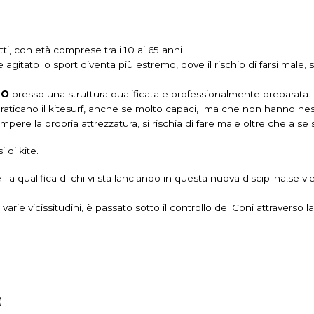
ti, con età comprese tra i 10 ai 65 anni
e agitato lo sport diventa più estremo, dove il rischio di farsi mal
SO
presso una struttura qualificata e professionalmente preparata.
 praticano il kitesurf, anche se molto capaci, ma che non hanno nes
pere la propria attrezzatura, si rischia di fare male oltre che a se st
 di kite.
a qualifica di chi vi sta lanciando in questa nuova disciplina,se vi
 varie vicissitudini, è passato sotto il controllo del Coni attraverso l
)