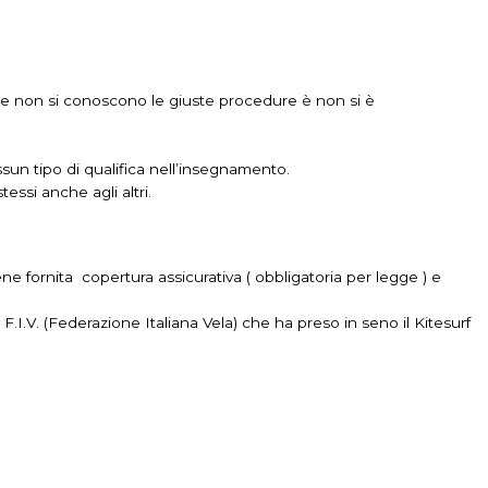
e, se non si conoscono le giuste procedure è non si è
sun tipo di qualifica nell’insegnamento.
essi anche agli altri.
ene fornita copertura assicurativa ( obbligatoria per legge ) e
a F.I.V. (Federazione Italiana Vela) che ha preso in seno il Kitesurf