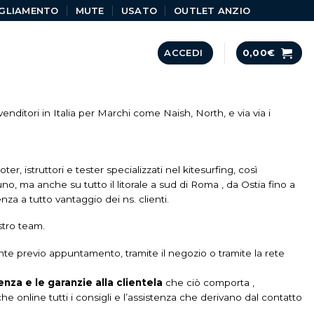
GLIAMENTO
MUTE
USATO
OUTLET ANZIO
ACCEDI
0,00
€
ivenditori in Italia per Marchi come Naish, North, e via via i
, istruttori e tester specializzati nel kitesurfing, così
o, ma anche su tutto il litorale a sud di Roma , da Ostia fino a
nza a tutto vantaggio dei ns. clienti.
stro team.
nte previo appuntamento, tramite il negozio o tramite la rete
enza e le garanzie alla clientela
che ciò comporta ,
he online tutti i consigli e l’assistenza che derivano dal contatto