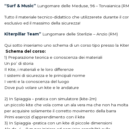
“Surf & Music”
Lungomare delle Meduse, 96 – Torvaianica (RM
Tutto il materiale tecnico-didattico che utilizzerete durante il co
esclusivo ed il massimo della sicurezza!
Kiterpillar Team”
Lungomare delle Sterlizie – Anzio (RM)
Qui sotto inseriamo uno schema di un corso tipo presso la Kiterpi
Schema del corso:
1) Preparazione teorica e conoscenza dei materiali
Un po’ di storia
Il Kite, i materiali e le loro differenze
I sistemi di sicurezza e le principali norme
I venti e la conoscenza del luogo
Dove può volare un kite e le andature
2) In Spiaggia – pratica con simulatore (kite-2m)
un piccolo kite che vola come un ala vera ma che non ha molta 
per acquisire solamente il corretto movimento della barra
Primi esercizi d’apprendimento con il kite
3) In Spiaggia -pratica con un kite di piccole dimensioni
Ala da 4 – 8 m per iniziare ad acquisire sensibilità sulla