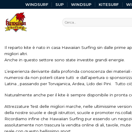
WINDSURF
SUP
WINDSUP
KITESURF
W
Il reparto kite è nato in casa Hawaiian Surfing sin dalle prime appar
migliori altri.
Anche in questo settore sono state investite grandi energie.
L’esperienza derivante dalla profonda conoscenza dei materiali del
numerosi da non poterli citare tutti e dall’apertura o sponsorizz
Latina , passando per Torvajanica, Ardea, Lido dei Pini. Tutto ciò
Naturalmente anche per il kite è sempre disponibile in pronta co
Attrezzature Test delle migliori marche, nelle ultimissime version
della nostre scuole e degli istruttori, scuole e promoter ns.collab
Ricordiamo infine che Hawaiian Surfing pur essendo un negozio f
assolutamente non trascura la vendita online di ali, tavole, mute 
reale con questo bellissimo sport.