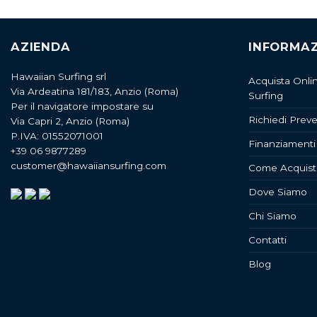
AZIENDA
INFORMAZ
Hawaiian Surfing srl
Acquista Onli
Via Ardeatina 181/183, Anzio (Roma)
Surfing
Per il navigatore impostare su
Richiedi Preve
Via Capri 2, Anzio (Roma)
P.IVA: 01552071001
Finanziamenti
+39 06 9877289
customer@hawaiiansurfing.com
Come Acquist
Dove Siamo
Chi Siamo
Contatti
Blog