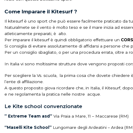
Come Imparare il Kitesurf ?
Il kitesurf è uno sport che può essere facilmente praticato da tut
Naturalmete se il vento è molto teso e se il mare inizia ad esser
atleticamente preparati, è alto.
Per imparare il kitesurf è quindi obbligatorio effettuare un
COR
Si consiglia di evitare assolutamente di affidarsi a persone che
Per un consiglio sbagliato, o per una procedura errata, oltre a rom
In Italia vi sono moltissime strutture dove vengono proposti corsi
Per scegliere la Vs. scuola, la prima cosa che dovete chiedere è l
l’ente di affiliazione.
A questo proposito giova ricordare che, in Italia, il Kitesurf, dopo
e ne regolamenta la pratica nelle nostre acque.
Le Kite school convenzionate
” Extreme Team asd”
Via Praia a Mare, 11 – Maccarese (RM)
“Maselli Kite School”
Lungomare degli Ardeatini – Ardea (RM